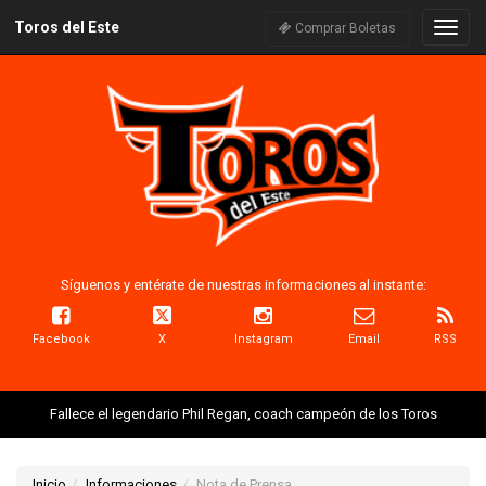
Toros del Este
Naveg
Comprar Boletas
Síguenos y entérate de nuestras informaciones al instante:
Facebook
X
Instagram
Email
RSS
Fallece el legendario Phil Regan, coach campeón de los Toros
Inicio
Informaciones
Nota de Prensa