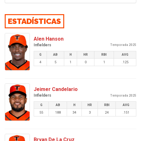
ESTADÍSTICAS
Alen Hanson
Infielders
Temporada 2025
G
AB
H
HR
RBI
AVG
4
5
1
0
1
.125
Jeimer Candelario
Infielders
Temporada 2025
G
AB
H
HR
RBI
AVG
55
188
34
3
24
.151
Bryan De La Cruz