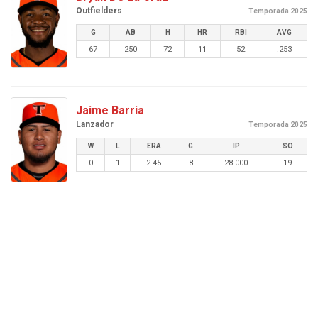
Outfielders
Temporada 2025
G
AB
H
HR
RBI
AVG
67
250
72
11
52
.253
Jaime Barria
Lanzador
Temporada 2025
W
L
ERA
G
IP
SO
0
1
2.45
8
28.000
19