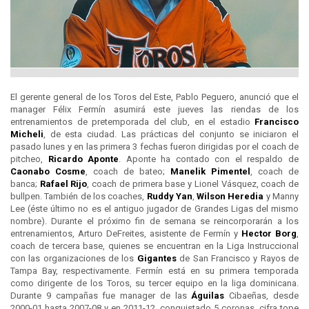
El gerente general de los Toros del Este, Pablo Peguero, anunció que el
manager Félix Fermín asumirá este jueves las riendas de los
entrenamientos de pretemporada del club, en el estadio
Francisco
Micheli
, de esta ciudad. Las prácticas del conjunto se iniciaron el
pasado lunes y en las primera 3 fechas fueron dirigidas por el coach de
pitcheo,
Ricardo Aponte
. Aponte ha contado con el respaldo de
Caonabo Cosme
, coach de bateo;
Manelik Pimentel
, coach de
banca;
Rafael Rijo
, coach de primera base y Lionel Vásquez, coach de
bullpen. También de los coaches,
Ruddy Yan
,
Wilson Heredia
y Manny
Lee (éste último no es el antiguo jugador de Grandes Ligas del mismo
nombre). Durante el próximo fin de semana se reincorporarán a los
entrenamientos, Arturo DeFreites, asistente de Fermín y
Hector Borg
,
coach de tercera base, quienes se encuentran en la Liga Instruccional
con las organizaciones de los
Gigantes
de San Francisco y Rayos de
Tampa Bay, respectivamente. Fermín está en su primera temporada
como dirigente de los Toros, su tercer equipo en la liga dominicana.
Durante 9 campañas fue manager de las
Águilas
Cibaeñas, desde
2000-01 hasta 2007-08 y en 2011-12, conquistado 5 coronas, cifra tope