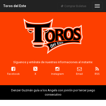
Toros del Este
Naveg
Comprar Boletas
Síguenos y entérate de nuestras informaciones al instante:
Facebook
X
Instagram
Email
RSS
Denzer Guzmán guía a los Angels con jonrón por tercer juego
consecutivo