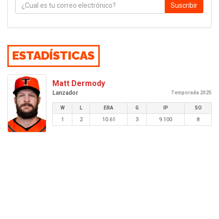
Suscribir
ESTADÍSTICAS
Matt Dermody
Lanzador
Temporada 2025
W
L
ERA
G
IP
SO
1
2
10.61
3
9.100
8