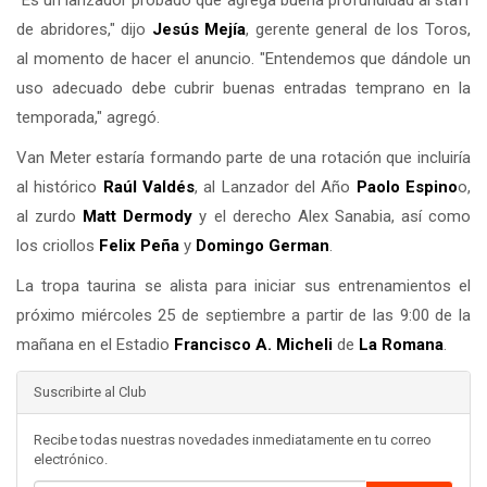
"Es un lanzador probado que agrega buena profundidad al staff
de abridores," dijo
Jesús Mejía
, gerente general de los Toros,
al momento de hacer el anuncio. "Entendemos que dándole un
uso adecuado debe cubrir buenas entradas temprano en la
temporada," agregó.
Van Meter estaría formando parte de una rotación que incluiría
al histórico
Raúl Valdés
, al Lanzador del Año
Paolo Espino
o,
al zurdo
Matt Dermody
y el derecho Alex Sanabia, así como
los criollos
Felix Peña
y
Domingo German
.
La tropa taurina se alista para iniciar sus entrenamientos el
próximo miércoles 25 de septiembre a partir de las 9:00 de la
mañana en el Estadio
Francisco A. Micheli
de
La Romana
.
Suscribirte al Club
Recibe todas nuestras novedades inmediatamente en tu correo
electrónico.