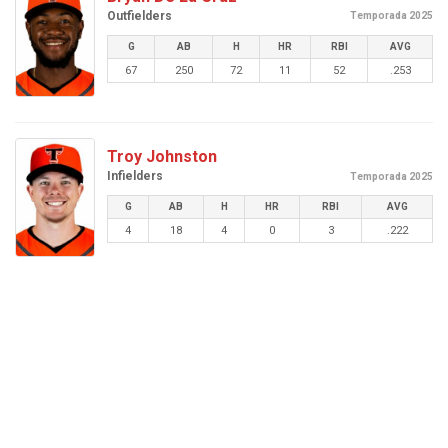
Outfielders
Temporada 2025
G
AB
H
HR
RBI
AVG
67
250
72
11
52
.253
Troy Johnston
Infielders
Temporada 2025
G
AB
H
HR
RBI
AVG
4
18
4
0
3
.222