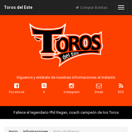
Toros del Este
Naveg
Comprar Boletas
Síguenos y entérate de nuestras informaciones al instante:
Facebook
X
Instagram
Email
RSS
Fallece el legendario Phil Regan, coach campeón de los Toros
Inicio
Informaciones
Nota de Prensa