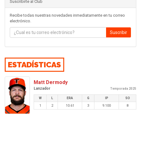
Suscribirte al Club
Recibe todas nuestras novedades inmediatamente en tu correo
electrónico.
Suscribir
ESTADÍSTICAS
Matt Dermody
Lanzador
Temporada 2025
W
L
ERA
G
IP
SO
1
2
10.61
3
9.100
8