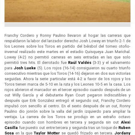
Franchy Cordero y Ronny Paulino llevaron al hogar las carreras que
respaldaron la labor del lanzador derecho Josh Lowey en triunfo 2-1 de
los Leones sobre los Toros en partido del béisbol del torneo otoño-
invernal realizado este martes en el estadio Quisqueya Juan Marichal.
Lowey (4-2) no permitió carreras en seis entradas en las que solo
permitió tres hits. El derrotado fue
Raúl Valdés
(3-3) y el salvamento
para
Josh Lueke
(5). Los rojos (16-14) consiguieron su cuarto triunfo
consecutivo mientras que los Toros (14-16) dejaron en dos sus victorias
seguidas. Ahora la serie particular está 4-2 a favor de los rojos y los
Toros tienen marca de 5-10 en la ruta y los Leones 10-5 en la casa. Los
rojos abrieron el marcador en el tercer episodio cuando después de un
out Willy García y el debutante Ryan Court pegaron indiscutibles y
después que Erik González entregó el segundo out, Franchy Cordero
impulsó con sencillo al centro. En el sexto después de un out, Ronny
Paulino dio jonrón sobre la valla del jardín izquierdo para ampliar la
ventaja. La carrera de los Toros se produjo en un extraño octavo
episodio cuando con hombres en tercera y segunda sin out
Alexi
Casilla
fue puesto out entre tercera y segunda tras un toque de
Ruben
Sosa
en la que
Taylor Motter
se quedó frizado en tercera.
Jordany