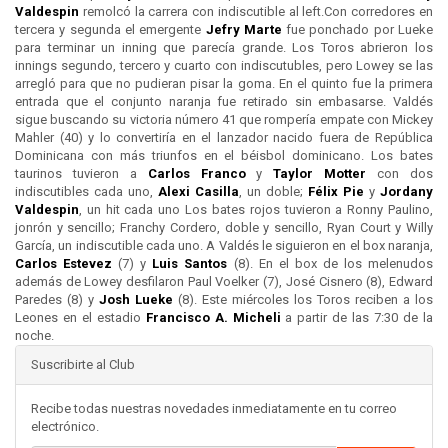
Valdespin
remolcó la carrera con indiscutible al left.Con corredores en
tercera y segunda el emergente
Jefry Marte
fue ponchado por Lueke
para terminar un inning que parecía grande. Los Toros abrieron los
innings segundo, tercero y cuarto con indiscutubles, pero Lowey se las
arregló para que no pudieran pisar la goma. En el quinto fue la primera
entrada que el conjunto naranja fue retirado sin embasarse. Valdés
sigue buscando su victoria número 41 que rompería empate con Mickey
Mahler (40) y lo convertiría en el lanzador nacido fuera de República
Dominicana con más triunfos en el béisbol dominicano. Los bates
taurinos tuvieron a
Carlos Franco
y
Taylor Motter
con dos
indiscutibles cada uno,
Alexi Casilla
, un doble;
Félix Pie
y
Jordany
Valdespin
, un hit cada uno Los bates rojos tuvieron a Ronny Paulino,
jonrón y sencillo; Franchy Cordero, doble y sencillo, Ryan Court y Willy
García, un indiscutible cada uno. A Valdés le siguieron en el box naranja,
Carlos Estevez
(7) y
Luis Santos
(8). En el box de los melenudos
además de Lowey desfilaron Paul Voelker (7), José Cisnero (8), Edward
Paredes (8) y
Josh Lueke
(8). Este miércoles los Toros reciben a los
Leones en el estadio
Francisco A. Micheli
a partir de las 7:30 de la
noche.
Suscribirte al Club
Recibe todas nuestras novedades inmediatamente en tu correo
electrónico.