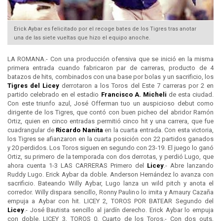
Erick Aybar es felicitado por el recoge bates de los Tigres tras anotar
una de las siete vueltas que hizo el equipo anoche.
LA ROMANA.- Con una producción ofensiva que se inició en la misma
primera entrada cuando fabricaron par de carreras, producto de 4
batazos de hits, combinados con una base por bolas y un sacrificio, los
Tigres del
Licey
derrotaron a los Toros del Este 7 carreras por 2 en
partido celebrado en el estadio
Francisco A. Micheli
de esta ciudad.
Con este triunfo azul, José Offerman tuo un auspicioso debut como
dirigente de los Tigres, que contó con buen picheo del abridor Ramón
Ortiz, quien en cinco entradas permitió cinco hit y una carrera, que fue
cuadrangular de
Ricardo Nanita
en la cuarta entrada. Con esta victoria,
los Tigres se afianzaron en la cuarta posición con 22 partidos ganados
y 20 perdidos. Los Toros siguen en segundo con 23-19. El juego lo ganó
Ortiz, su primero de la temporada con dos derrotas, y perdió Lugo, que
ahora cuenta 1-3 LAS CARRERAS Primero del
Licey
.- Abre lanzando
Ruddy Lugo. Erick Aybar da doble. Anderson Hernández lo avanza con
sacrificio. Bateando Willy Aybar, Lugo lanza un wild pitch y anota el
corredor. Willy dispara sencillo, Ronny Paulino lo imita y Amaury Cazaña
empuja a Aybar con hit. LICEY 2, TOROS POR BATEAR Segundo del
Licey
.- José Bautista sencillo al jardín derecho. Erick Aybar lo empuja
con doble. LICEY 3, TOROS 0. Cuarto de los Toros.- Con dos outs,