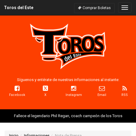
Toros del Este
Naveg
Comprar Boletas
Síguenos y entérate de nuestras informaciones al instante:
Facebook
X
Instagram
Email
RSS
Fallece el legendario Phil Regan, coach campeón de los Toros
Inicio
Informaciones
Nota de Prensa