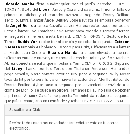
Ricardo Nanita
fleta cuadrangular por el jardín derecho. LICEY 3,
TOROS 1. Sexto del
Licey
.- Amaury Cazaña dispara hit. Timoniel falla de
primera a pticher y el corredor avanza a segunda. Ronny Belliard
sencillo. Entra a lanzar Ángel Beltré y José Bautista se embasa por error
de
Angel Berroa
, anota Cazaña. Javier Herrera recibe base por bolas.
Entra a lanzar Joe Thatcher. Erick Aybar saca rodado a tercera fuerzan
en segunda a Herrera, anota Belliard. LICEY 5, TOROS 1. Sexto de los
Toros.-
Ruddy Yan
recibe transferencia y se roba la segunda.
Esteban
German
también es boleado. Es todo para Ortíz, Offerman trae a lanzar
al zurdo Juan Cedeño.
Ricardo Nanita
falla con elevado al centro.
Offerman entra de nuevo y trae ahora al derecho Johnny Muñoz. Michael
Abreu conecta sencillo que impulsa a Yan. LICEY 5, TOROS 2. Séptimo
del
Licey
.- Lanza por los Toros Joe Thatcher. Anderson Hernández
pega sencillo, Marte comete error en tiro, pasa a segunda. Willy Aybar
toca de hit por tercera. Entra un nuevo lanzador. Juan Morillo. Bateando
Ronnie Paulino, Aybar pasa a segunda por lanzamiento desviado a la
goma de Morillo, se queda en tercera Hernández. Paulino falla de pitcher
a primera. Amaury Cazaña se poncha.Timoniel da rodado a segunda
que pifia Richard, anotan Hernández y Aybar. LICEY 7, TOROS 2. FINAL
Suscribirte al Club
Recibe todas nuestras novedades inmediatamente en tu correo
electrónico.