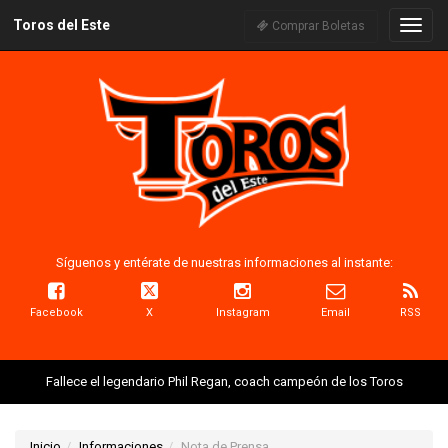
Toros del Este
Naveg
Comprar Boletas
Síguenos y entérate de nuestras informaciones al instante:
Facebook
X
Instagram
Email
RSS
Fallece el legendario Phil Regan, coach campeón de los Toros
Inicio
Informaciones
Nota de Prensa