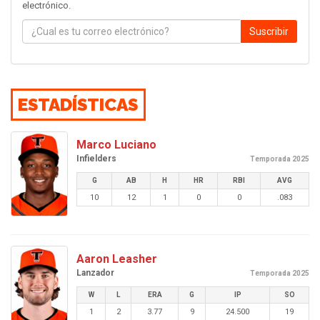
electrónico.
Suscribir
ESTADÍSTICAS
Marco Luciano
Infielders
Temporada 2025
G
AB
H
HR
RBI
AVG
10
12
1
0
0
.083
Aaron Leasher
Lanzador
Temporada 2025
W
L
ERA
G
IP
SO
1
2
3.77
9
24.500
19