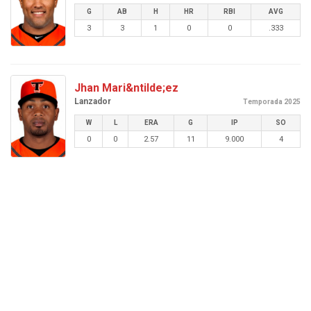
G
AB
H
HR
RBI
AVG
3
3
1
0
0
.333
Jhan Mari&ntilde;ez
Lanzador
Temporada 2025
W
L
ERA
G
IP
SO
0
0
2.57
11
9.000
4