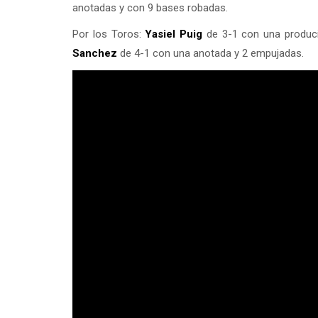
anotadas y con 9 bases robadas.
Por los Toros:
Yasiel Puig
de 3-1 con una produc
Sanchez
de 4-1 con una anotada y 2 empujadas.