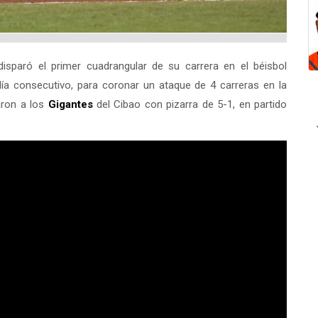
isparó el primer cuadrangular de su carrera en el béisbol
a consecutivo, para coronar un ataque de 4 carreras en la
aron a los
Gigantes
del Cibao con pizarra de 5-1, en partido