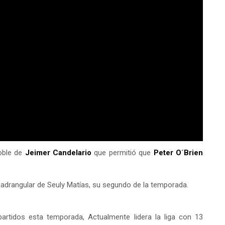
doble de
Jeimer Candelario
que permitió que
Peter O´Brien
adrangular de Seuly Matías, su segundo de la temporada.
tidos esta temporada, Actualmente lidera la liga con 13