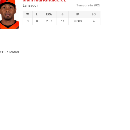
Lanzador
Temporada 2025
W
L
ERA
G
IP
SO
0
0
2.57
11
9.000
4
Publicidad