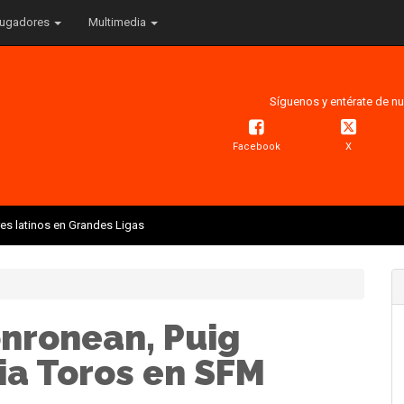
ugadores
Multimedia
Síguenos y entérate de nu
Facebook
X
res latinos en Grandes Ligas
onronean, Puig
ia Toros en SFM