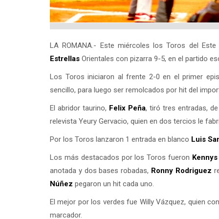
LA ROMANA.- Este miércoles los Toros del Este 
Estrellas
Orientales con pizarra 9-5, en el partido e
Los Toros iniciaron al frente 2-0 en el primer ep
sencillo, para luego ser remolcados por hit del impo
El abridor taurino,
Felix Peña
, tiró tres entradas, d
relevista Yeury Gervacio, quien en dos tercios le fabr
Por los Toros lanzaron 1 entrada en blanco
Luis Sa
Los más destacados por los Toros fueron
Kennys
anotada y dos bases robadas,
Ronny Rodriguez
re
Núñez
pegaron un hit cada uno.
El mejor por los verdes fue Willy Vázquez, quien cone
marcador.