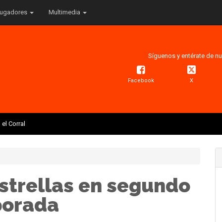
ugadores
Multimedia
Síguenos y entérate de nu
Facebook
X
el Corral
strellas en segundo
porada