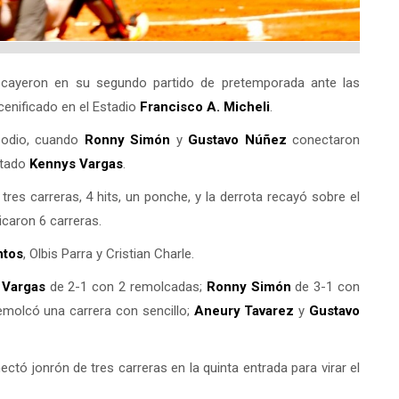
cayeron en su segundo partido de pretemporada ante las
scenificado en el Estadio
Francisco A. Micheli
.
isodio, cuando
Ronny Simón
y
Gustavo Núñez
conectaron
rtado
Kennys Vargas
.
e tres carreras, 4 hits, un ponche, y la derrota recayó sobre el
icaron 6 carreras.
ntos
, Olbis Parra y Cristian Charle.
 Vargas
de 2-1 con 2 remolcadas;
Ronny Simón
de 3-1 con
molcó una carrera con sencillo;
Aneury Tavarez
y
Gustavo
ctó jonrón de tres carreras en la quinta entrada para virar el