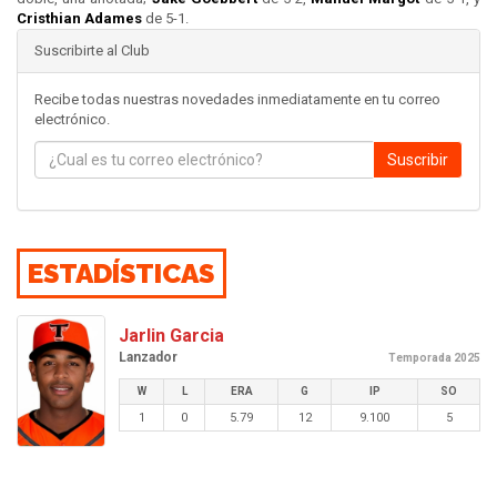
Cristhian Adames
de 5-1.
Suscribirte al Club
Recibe todas nuestras novedades inmediatamente en tu correo
electrónico.
Suscribir
ESTADÍSTICAS
Jarlin Garcia
Lanzador
Temporada 2025
W
L
ERA
G
IP
SO
1
0
5.79
12
9.100
5