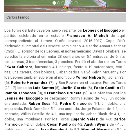
Carlos Franco
Los Toros del Este cayeron nuevo vez ante los
Leones del
Escogido
en
partido celebrado en el estadio
Francisco A. Micheli
de aquí,
correspondiente al torneo Otoño Invernal 2016-2017, Copa BHD,
dedicado al inmortal del Deporte Dominicano Alejandro Asmar Sánchez
(Chito). El abridor de los Leones, el norteamericano David Holmbers, se
acreditó la victoria al enfrentar 23 contrarios en 5.1 entradas, de 6 hits,
sin carreras, 3 transferencias, 3 ponches. Perdió el abridor de los Toros
Edwar Cabrera
, lanzando 4.1 innings, frente a 19 bateadores, con 3
hits, una carrera, dos boletos, 5 abanicados. Salvó Kelvin McCarthy. Por
los Leones también subieron al montículo
Yunior Noboa
(6), Johan Yan
(6),
Roberto Hernandez
(7), y Ben Rowen, en el octavo. Por los Toros
(23-17) lanzaron
Luis Santos
(5),
Jarlin Garcia
(6),
Fabio Castillo
(7),
Ramón Troncoso
(8), y
Francisco Cruceta
(9). A la ofensiva por los
Leones del
Escogido
se destacaron Ronny Paulino de 4-33, un doble,
una anotada;
Ruben Sosa
4-2,
Pedro Ciriaco
de 1-1, un doble, una
impulsada; Erick González 5-1, una anotada; Jorge Polanco de 4-1, una
anotada; Wilkin Castillo de 4-1, una impulsada; Jabari Blash de 4-1, un
doble, una impulsada. Por los Toros
Eugenio Vélez
de 4-3;
Carlos
Franco
de 4-2, un doble;
Cesar Puello
de 4-2;
Austin Wynns
de 4-1, un
doble, una anotada;
Jake Goebbert
de 5-2,
Manuel Margot
de 5-1, y