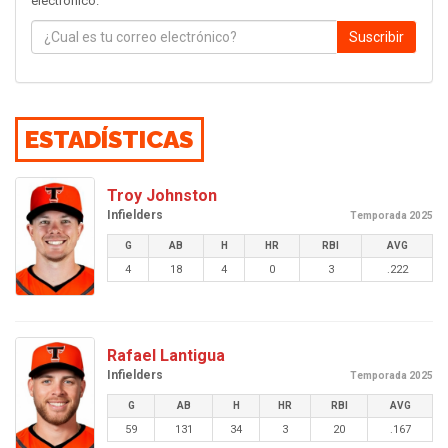
electrónico.
Suscribir
ESTADÍSTICAS
Troy Johnston
Infielders
Temporada 2025
G
AB
H
HR
RBI
AVG
4
18
4
0
3
.222
Rafael Lantigua
Infielders
Temporada 2025
G
AB
H
HR
RBI
AVG
59
131
34
3
20
.167