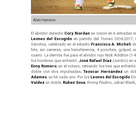
Alen Hanson
El abridor derecho
Cory Riordan
se creció en 6 entradas si
Leones del
Escogido
en partido del Torneo 2016-2017, 
Sánchez, celebrado en el estadio
Francisco A. Micheli
de
hits, sin carreras, una transferencia, 4 ponches, golpeó 
cuarto. La derrota fue para el abridor rojo Nick Additon (1
los hombres que enfrentó.
José Rafael Díaz
(Jumbo) en el 
Enny Romero
, en el octavo, retirando los tres que enfren
doble con dos impulsadas;
Teoscar Hernández
un dob
Adames
, un hit cada uno. Por los
Leones del
Escogido
Eri
Valdez
un doble,
Ruben Sosa
, Ronny Paulino, Jabari Blash