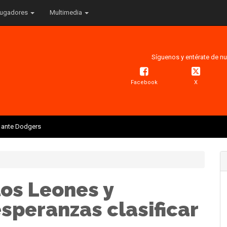
ugadores
Multimedia
Síguenos y entérate de nu
Facebook
X
is ante Dodgers
los Leones y
speranzas clasificar