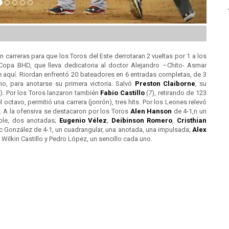
n carreras para que los Toros del Este derrotaran 2 vueltas por 1 a los
Copa BHD, que lleva dedicatoria al doctor Alejandro –Chito- Asmar
 aquí. Riordan enfrentó 20 bateadores en 6 entradas completas, de 3
uno, para anotarse su primera victoria. Salvó
Preston Claiborne
, su
-4). Por los Toros lanzaron también
Fabio Castillo
(7), retirando de 123
octavo, permitió una carrera (jonrón), tres hits. Por los Leones relevó
tó. A la ofensiva se destacaron por los Toros
Alen Hanson
de 4-1,n un
le, dos anotadas;
Eugenio Vélez
,
Deibinson Romero
,
Cristhian
c González de 4-1, un cuadrangular, una anotada, una impulsada;
Alex
, Wilkin Castillo y Pedro López, un sencillo cada uno.