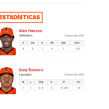
ESTADÍSTICAS
Alen Hanson
Infielders
Temporada 2025
G
AB
H
HR
RBI
AVG
4
5
1
0
1
.125
Enny Romero
Lanzador
Temporada 2025
W
L
ERA
G
IP
SO
1
1
4.15
6
27.200
14