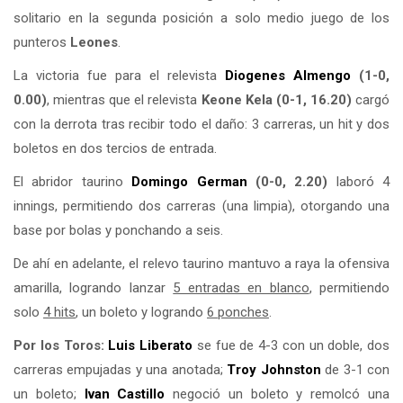
solitario en la segunda posición a solo medio juego de los
punteros
Leones
.
La victoria fue para el relevista
Diogenes Almengo
(1-0,
0.00)
, mientras que el relevista
Keone Kela (0-1, 16.20)
cargó
con la derrota tras recibir todo el daño: 3 carreras, un hit y dos
boletos en dos tercios de entrada.
El abridor taurino
Domingo German
(0-0, 2.20)
laboró 4
innings, permitiendo dos carreras (una limpia), otorgando una
base por bolas y ponchando a seis.
De ahí en adelante, el relevo taurino mantuvo a raya la ofensiva
amarilla, logrando lanzar
5 entradas en blanco
, permitiendo
solo
4 hits
, un boleto y logrando
6 ponches
.
Por los Toros:
Luis Liberato
se fue de 4-3 con un doble, dos
carreras empujadas y una anotada;
Troy Johnston
de 3-1 con
un boleto;
Ivan Castillo
negoció un boleto y remolcó una