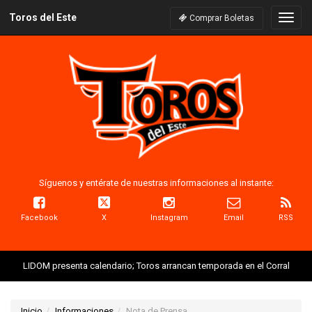
Toros del Este
Naveg
Comprar Boletas
Síguenos y entérate de nuestras informaciones al instante:
Facebook
X
Instagram
Email
RSS
LIDOM presenta calendario; Toros arrancan temporada en el Corral
Inicio
Informaciones
Nota de Prensa