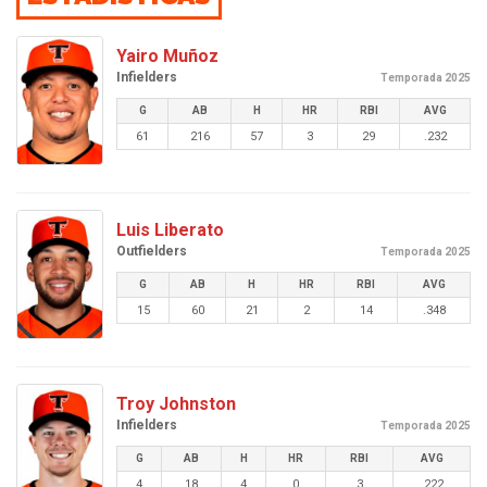
Yairo Muñoz
Infielders
Temporada 2025
G
AB
H
HR
RBI
AVG
61
216
57
3
29
.232
Luis Liberato
Outfielders
Temporada 2025
G
AB
H
HR
RBI
AVG
15
60
21
2
14
.348
Troy Johnston
Infielders
Temporada 2025
G
AB
H
HR
RBI
AVG
4
18
4
0
3
.222