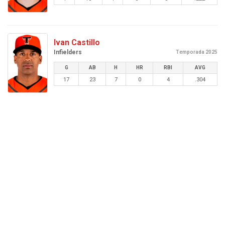
Ivan Castillo
Infielders
Temporada 2025
G
AB
H
HR
RBI
AVG
17
23
7
0
4
.304