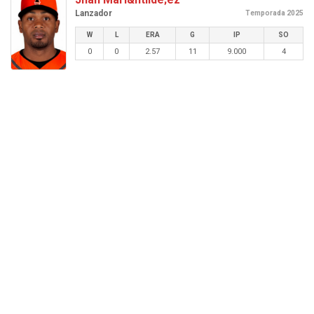
Lanzador
Temporada 2025
W
L
ERA
G
IP
SO
0
0
2.57
11
9.000
4