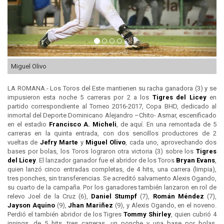
Miguel Olivo
LA ROMANA.- Los Toros del Este mantienen su racha ganadora (3) y se
impusieron esta noche 5 carreras por 2 a los
Tigres del
Licey
en
partido correspondiente al Torneo 2016-2017, Copa BHD, dedicado al
inmortal del Deporte Dominicano Alejandro –Chito- Asmar, escenificado
en el estadio
Francisco A. Micheli
, de aquí. En una remontada de 5
carreras en la quinta entrada, con dos sencillos productores de 2
vueltas de
Jefry Marte
y
Miguel Olivo
, cada uno, aprovechando dos
bases por bolas, los Toros lograron otra victoria (3) sobre los
Tigres
del
Licey
. El lanzador ganador fue el abridor de los Toros
Bryan Evans
,
quien lanzó cinco entradas completas, de 4 hits, una carrera (limpia),
tres ponches, sin transferencias. Se acreditó salvamento Alexis Ogando,
su cuarto de la campaña. Por los ganadores también lanzaron en rol de
relevo Joel de la Cruz (6),
Daniel Stumpf
(7),
Román Méndez
(7),
Jayson Aquino
(9),
Jhan Mariñez
(9), y Alexis Ogando, en el noveno.
Perdió el también abridor de los Tigres
Tommy Shirley
, quien cubrió 4
innings, de 5 hits, tres carreras, un ponche y una base por bolas.