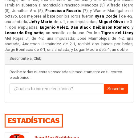
También subieron al montículo Francisco Mendoza (5), Alfredo Fígaro
(5), Jonathan Aro (5),
Francisco Rosario
(7), y Warner Madrigal en el
octavo. Los mejores al bate por los Toros fueron
Ryan Cordell
de 4-2,
una anotada;
Jefry Marte
de 4-1, dos impulsadas;
Miguel Olivo
de 3-
1, dos empujadas;
Eugenio Vélez
,
Dan Black
,
Deibinson Romero
, y
Leonardo Reginatto
, un sencillo cada uno. Por los
Tigres del
Licey
Mel Rojas Jr. de 4-2, una impulsada; José Marmolejos de 4-2, una
anotada; Anderson Hernández de 2-1, recibió dos bases por bolas;
Jorge Bonifacio de 3-1, una anotada, y Logan Moore de 2-1, un doble.
Suscribirte al Club
Recibe todas nuestras novedades inmediatamente en tu correo
electrónico.
Suscribir
ESTADÍSTICAS
Jhan Mari&ntilde;ez