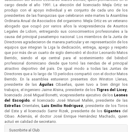
cargo desde el año 1991. La elección del licenciado Mejía Ortiz se
produjo con el apoyo individual y en conjunto de cada uno de los
presidentes de las franquicias que celebraron este martes la Asamblea
Ordinaria Anual de Asociados del organismo. Mejía Ortiz es un veterano
abogado que ocupó por varios años la vicepresidencia de Asuntos
Legales de Lidom, entregando sus conocimientos profesionales a la
causa del principal pasatiempo nacional. Los miembros de la Junta de
Directores agradecieron de manera particular y en representación de los
equipos que integran la Liga la dedicación, entrega, apego y respeto
que por más de un cuarto de siglo demostró el doctor Leonardo Matos
Berrido, siendo el eje central para el sostenimiento del béisbol
profesional dominicano desde que tomó las riendas de el principal
atractivo deportivo del país. De igual modo a todas las Juntas de
Directores que a lo largo de 13 períodos compartió con el doctor Matos
Berrido. En la asamblea estuvieron presentes don Winston Llenas,
presidente de las
Águilas
Cibaeñas, quien tuvo a bien dirigir los
trabajos, el ingeniero Jaime Alsina, presidente de los
Tigres del
Licey
,
licenciado José Miguel Bonetti, vicepresidente ejecutivo de los
Leones
del
Escogido
; el licenciado José Manuel Mallén, presidente de las
Estrellas
Orientales,
Luis Emilio Rodriguez
, presidente de los Toros
del Este y el licenciado Samir Rizek, presidente de los
Gigantes
del
Cibao. Además, el doctor José Enrique Hernández Machado, quien
actuó en calidad de secretario.
Suscribirte al Club