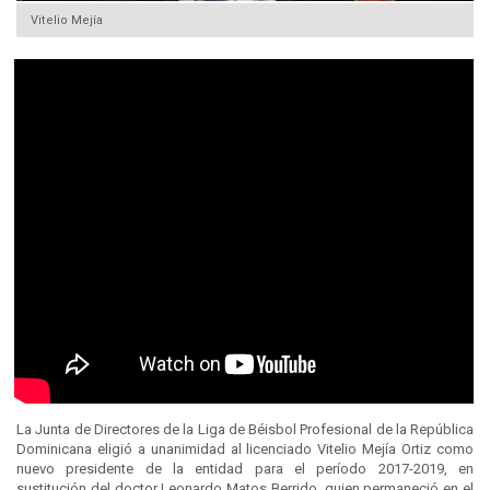
Vitelio Mejía
La Junta de Directores de la Liga de Béisbol Profesional de la República
Dominicana eligió a unanimidad al licenciado Vitelio Mejía Ortiz como
nuevo presidente de la entidad para el período 2017-2019, en
sustitución del doctor Leonardo Matos Berrido, quien permaneció en el