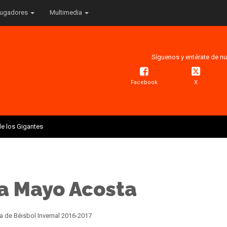
ugadores
Multimedia
Síguenos y entérate de nu
Facebook
X
e los Gigantes
 a Mayo Acosta
 de Béisbol Invernal 2016-2017