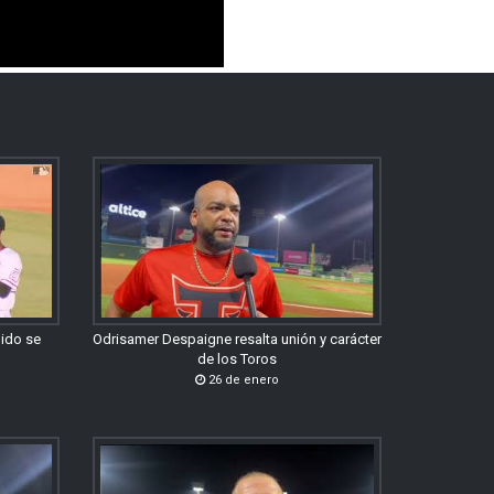
gido se
Odrisamer Despaigne resalta unión y carácter
de los Toros
26 de enero