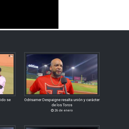
gido se
Odrisamer Despaigne resalta unión y carácter
de los Toros
26 de enero