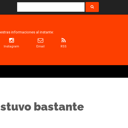
estras informaciones al instante:
Instagram
Email
RSS
“Estuvo bastante