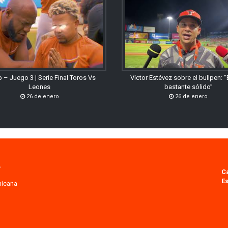
 – Juego 3 | Serie Final Toros Vs
Víctor Estévez sobre el bullpen: 
Leones
bastante sólido”
26 de enero
26 de enero
.
C
Es
nicana