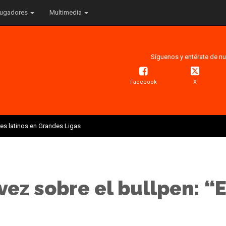
ugadores
Multimedia
Síguenos y entérate de nu
Facebook
X
res latinos en Grandes Ligas
évez sobre el bullpen: 