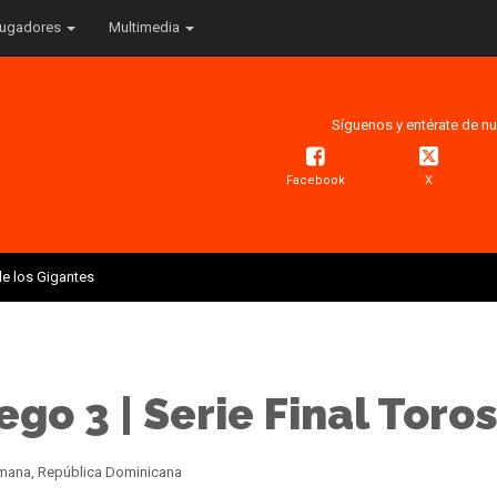
ugadores
Multimedia
Síguenos y entérate de nu
Facebook
X
e los Gigantes
go 3 | Serie Final Toro
Romana, República Dominicana