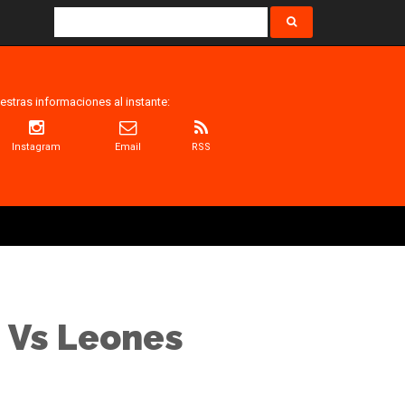
estras informaciones al instante:
Instagram
Email
RSS
s Vs Leones