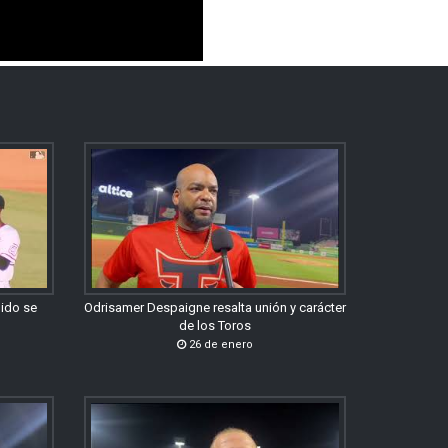
gido se
Odrisamer Despaigne resalta unión y carácter
de los Toros
26 de enero