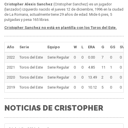
Cristopher Alexis Sanchez
(Cristopher Sanchez) es un jugador
(lanzador) izquierdo nacido el jueves 12 de diciembre, 1996 en la ciudad
de La Romana, actualmente tiene 29 años de edad. Mide 6 pies, 5
pulgadas y pesa 165 libras.
Cristopher Sanchez no está en plantilla con los Toros del Este.
Año
Serie
Equipo
W
L
ERA
G
GS
SV
2022
Toros del Este
Serie Regular
0
0
0.00
7
0
0
2021
Toros del Este
Serie Regular
0
0
4.85
11
1
0
2020
Toros del Este
Serie Regular
0
0
13.49
2
0
0
2019
Toros del Este
Serie Regular
0
0
10.12
5
0
0
NOTICIAS DE CRISTOPHER