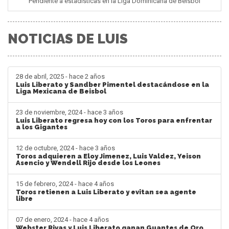
Pendiente a estadisticas en la Liga Dominicana de Béisbol
NOTICIAS DE LUIS
28 de abril, 2025 - hace 2 años
Luis Liberato y Sandber Pimentel destacándose en la
Liga Mexicana de Beisbol
23 de noviembre, 2024 - hace 3 años
Luis Liberato regresa hoy con los Toros para enfrentar
a los Gigantes
12 de octubre, 2024 - hace 3 años
Toros adquieren a Eloy Jimenez, Luis Valdez, Yeison
Asencio y Wendell Rijo desde los Leones
15 de febrero, 2024 - hace 4 años
Toros retienen a Luis Liberato y evitan sea agente
libre
07 de enero, 2024 - hace 4 años
Webster Rivas y Luis Liberato ganan Guantes de Oro