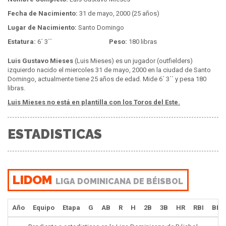
Fecha de Nacimiento:
31 de mayo, 2000 (25 años)
Lugar de Nacimiento:
Santo Domingo
Estatura:
6´ 3´´
Peso:
180 libras
Luis Gustavo Mieses
(Luis Mieses) es un jugador (outfielders)
izquierdo nacido el miercoles 31 de mayo, 2000 en la ciudad de Santo
Domingo, actualmente tiene 25 años de edad. Mide 6´ 3´´ y pesa 180
libras.
Luis Mieses no está en plantilla con los Toros del Este.
ESTADISTICAS
LIDOM
LIGA DOMINICANA DE BÉISBOL
Año
Equipo
Etapa
G
AB
R
H
2B
3B
HR
RBI
BB