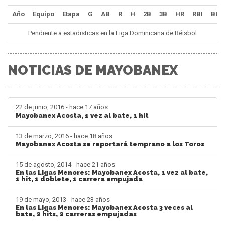
Año
Equipo
Etapa
G
AB
R
H
2B
3B
HR
RBI
BB
Pendiente a estadisticas en la Liga Dominicana de Béisbol
NOTICIAS DE MAYOBANEX
22 de junio, 2016 - hace 17 años
Mayobanex Acosta, 1 vez al bate, 1 hit
13 de marzo, 2016 - hace 18 años
Mayobanex Acosta se reportará temprano a los Toros
15 de agosto, 2014 - hace 21 años
En las Ligas Menores: Mayobanex Acosta, 1 vez al bate,
1 hit, 1 doblete, 1 carrera empujada
19 de mayo, 2013 - hace 23 años
En las Ligas Menores: Mayobanex Acosta 3 veces al
bate, 2 hits, 2 carreras empujadas