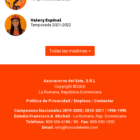
Valery Espinal
Temporada 2021-2022
Todas las madrinas
Azucareros del Este, S.R.L.
Copyright ©2026.
La Romana, República Dominicana
Política de Privacidad
/
Empleos
/
Contactar
Campeones Nacionales 2019-2020
|
2010-2011
|
1994-1995
Estadio Francisco A. Micheli
- La Romana, Rep. Dominicana
Teléfono:
809-556-6188 / 89 -
Fax:
809-550-1550
Email:
info@torosdeleste.com