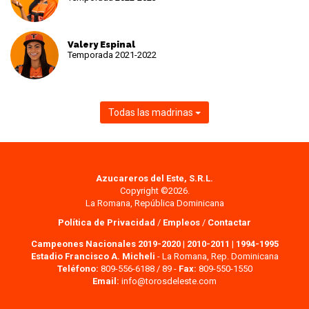
Valery Espinal
Temporada 2021-2022
Todas las madrinas
Azucareros del Este, S.R.L.
Copyright ©2026.
La Romana, República Dominicana
Política de Privacidad
/
Empleos
/
Contactar
Campeones Nacionales 2019-2020
|
2010-2011
|
1994-1995
Estadio Francisco A. Micheli
- La Romana, Rep. Dominicana
Teléfono:
809-556-6188 / 89 -
Fax:
809-550-1550
Email:
info@torosdeleste.com