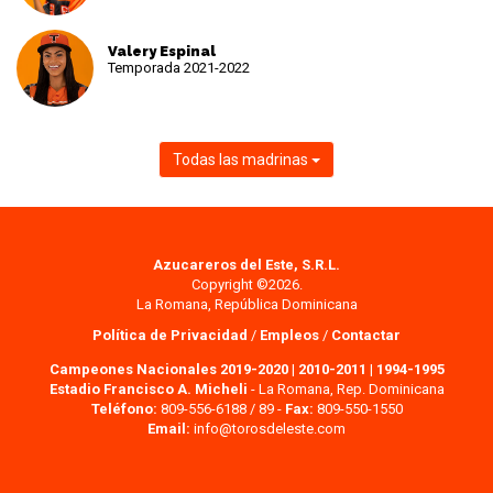
Valery Espinal
Temporada 2021-2022
Todas las madrinas
Azucareros del Este, S.R.L.
Copyright ©2026.
La Romana, República Dominicana
Política de Privacidad
/
Empleos
/
Contactar
Campeones Nacionales 2019-2020
|
2010-2011
|
1994-1995
Estadio Francisco A. Micheli
- La Romana, Rep. Dominicana
Teléfono:
809-556-6188 / 89 -
Fax:
809-550-1550
Email:
info@torosdeleste.com