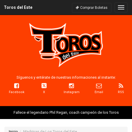
Toros del Este
Naveg
Comprar Boletas
Síguenos y entérate de nuestras informaciones al instante:
Facebook
X
Instagram
Email
RSS
Fallece el legendario Phil Regan, coach campeón de los Toros
Inicio
Madrinas de Los Toros del Este