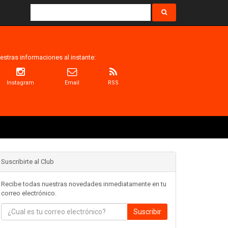
estras informaciones al instante:
Instagram
Email
RSS
Suscribirte al Club
Recibe todas nuestras novedades inmediatamente en tu
correo electrónico.
Suscribir