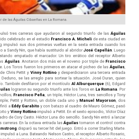
er de las Águilas Cibaeñas en La Romana.
lsó tres carreras que ayudaron al segundo triunfo de las
Águilas
tido celebrado en el estadio
Francisco A. Micheli
de esta ciudad en
ng impulsó sus dos primeras vueltas en la sexta entrada cuando los
 a Sandy Nin, que había sustituido al abridor
José Capellán
. Luego
estando empatado el marcador. Un tiro errático del receptor Alberto
las
Águilas
. Anotaron dos más en el noveno por triple de
Francisco
Los Toros fueron los primeros en atacar el picheo de las
Águilas
,
de Chris Pettit y
Vinny Rottino
y desperdiciaron una tercera entrada
 Deduno, se las arreglo para sortear la situación. José Duran, quien
nfo. También desfilaron por el montículo
Al Alburquerque
(6), Edgard
uilas
lograron su segundo triunfo ante los Toros en
La Romana
. Por
cillos;
Francisco Peña
, un triple; Héctor Luna, tres sencillos y Tony
riple; Pettit y Rottino, un doble cada uno y
Manuel Mayorson
, dos
firió a
Eddy Garabito
y con batazo al cuadro de Mauro Gómez, pasó
bito y
Vinny Rottino
impulsó a Pettit. En el sexto episodio, Víctor Díaz
dro de Cory Casto. Héctor Luna dio sencillo. Sandy Nin entró a lanzar
carreras. En la octava entrada las
Águilas
tomaron el control contra
rmstrong
disparó su tercer hit del juego. Entró a correr Starling Marte.
impulsó a Luna. Bateando Nelson Castro, el receptor Alberto Rosario,