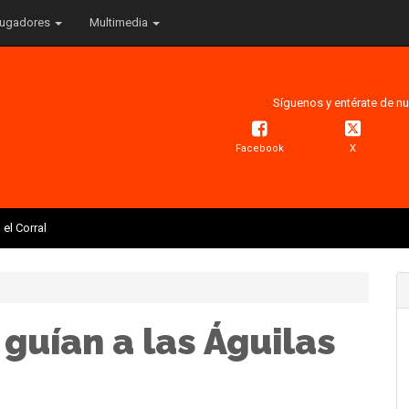
ugadores
Multimedia
Síguenos y entérate de nu
Facebook
X
el Corral
guían a las Águilas