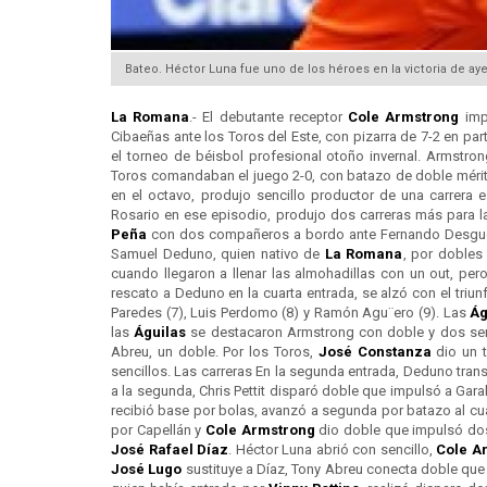
Bateo. Héctor Luna fue uno de los héroes en la victoria de ay
La Romana
.- El debutante receptor
Cole Armstrong
impu
Cibaeñas ante los Toros del Este, con pizarra de 7-2 en par
el torneo de béisbol profesional otoño invernal. Armstro
Toros comandaban el juego 2-0, con batazo de doble mérito
en el octavo, produjo sencillo productor de una carrera 
Rosario en ese episodio, produjo dos carreras más para 
Peña
con dos compañeros a bordo ante Fernando Desgue. 
Samuel Deduno, quien nativo de
La Romana
, por dobles 
cuando llegaron a llenar las almohadillas con un out, pero
rescato a Deduno en la cuarta entrada, se alzó con el triu
Paredes (7), Luis Perdomo (8) y Ramón Agu¨ero (9). Las
Ág
las
Águilas
se destacaron Armstrong con doble y dos sen
Abreu, un doble. Por los Toros,
José Constanza
dio un t
sencillos. Las carreras En la segunda entrada, Deduno trans
a la segunda, Chris Pettit disparó doble que impulsó a Gara
recibió base por bolas, avanzó a segunda por batazo al cua
por Capellán y
Cole Armstrong
dio doble que impulsó dos 
José Rafael Díaz
. Héctor Luna abrió con sencillo,
Cole A
José Lugo
sustituye a Díaz, Tony Abreu conecta doble que 