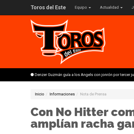
Toros del Este
Equipo
Actualidad
J
Denzer Guzmán guía a los Angels con jonrón por tercer 
Inicio
Informaciones
Nota de Prensa
Con No Hitter co
amplían racha g