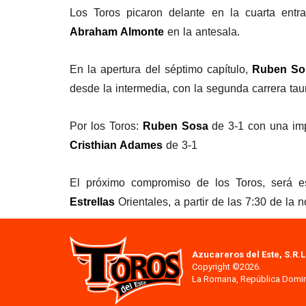
Los Toros picaron delante en la cuarta ent
Abraham Almonte
en la antesala.
En la apertura del séptimo capítulo,
Ruben So
desde la intermedia, con la segunda carrera tau
Por los Toros:
Ruben Sosa
de 3-1 con una im
Cristhian Adames
de 3-1
El próximo compromiso de los Toros, será e
Estrellas
Orientales, a partir de las 7:30 de la 
Azucareros del Este, S.R.L
Copyright ©2026.
La Romana, República Domi