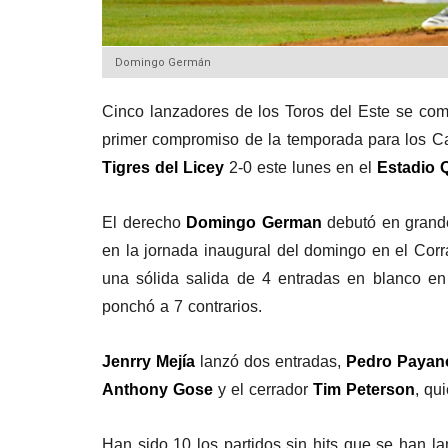
Domingo Germán
Cinco lanzadores de los Toros del Este se combi
primer compromiso de la temporada para los C
Tigres del
Licey
2-0 este lunes en el
Estadio 
El derecho
Domingo German
debutó en grande
en la jornada inaugural del domingo en el Corr
una sólida salida de 4 entradas en blanco en
ponchó a 7 contrarios.
Jenrry Mejía
lanzó dos entradas,
Pedro Payan
Anthony Gose
y el cerrador
Tim Peterson
, qu
Han sido 10 los partidos sin hits que se han l