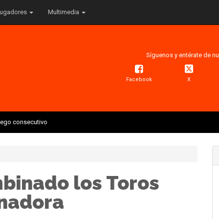
ugadores
Multimedia
Síguenos y entérate de nu
Facebook
X
juego consecutivo
mbinado los Toros
anadora