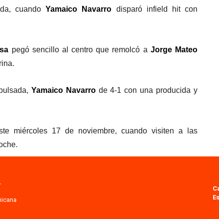
rada, cuando
Yamaico Navarro
disparó infield hit con
sa
pegó sencillo al centro que remolcó a
Jorge Mateo
rina.
pulsada,
Yamaico Navarro
de 4-1 con una producida y
ste miércoles 17 de noviembre, cuando visiten a las
noche.
.
C
Es
nicana