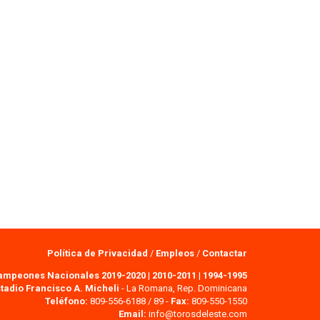
Política de Privacidad
/
Empleos
/
Contactar
ampeones Nacionales 2019-2020
|
2010-2011
|
1994-1995
tadio Francisco A. Micheli
- La Romana, Rep. Dominicana
Teléfono:
809-556-6188 / 89 -
Fax:
809-550-1550
Email:
info@torosdeleste.com