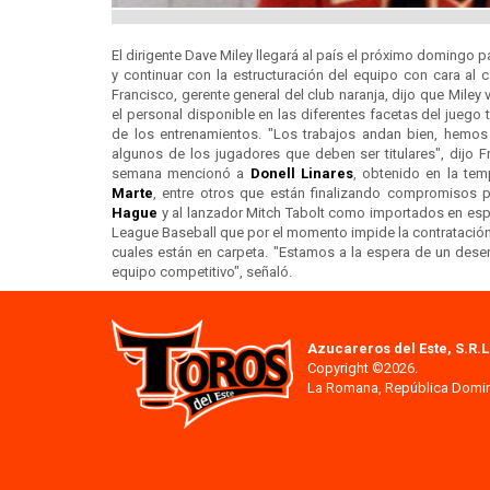
El dirigente Dave Miley llegará al país el próximo domingo 
y continuar con la estructuración del equipo con cara al 
Francisco, gerente general del club naranja, dijo que Miley
el personal disponible en las diferentes facetas del juego t
de los entrenamientos. "Los trabajos andan bien, hemos
algunos de los jugadores que deben ser titulares", dijo F
semana mencionó a
Donell Linares
, obtenido en la te
Marte
, entre otros que están finalizando compromisos p
Hague
y al lanzador Mitch Tabolt como importados en esper
League Baseball que por el momento impide la contratación
cuales están en carpeta. "Estamos a la espera de un dese
equipo competitivo", señaló.
Azucareros del Este, S.R.L
Copyright ©2026.
La Romana, República Domi