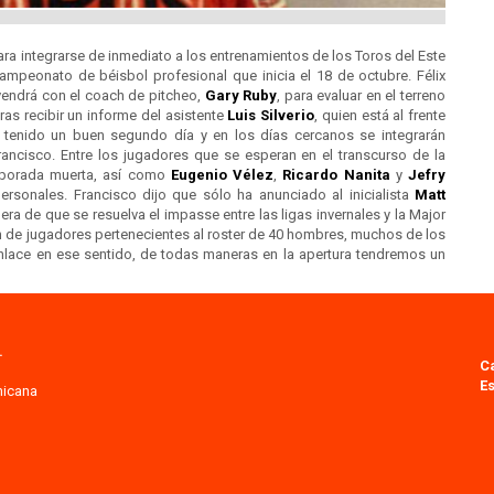
para integrarse de inmediato a los entrenamientos de los Toros del Este
campeonato de béisbol profesional que inicia el 18 de octubre. Félix
 vendrá con el coach de pitcheo,
Gary Ruby
, para evaluar en el terreno
ras recibir un informe del asistente
Luis Silverio
, quien está al frente
 tenido un buen segundo día y en los días cercanos se integrarán
rancisco. Entre los jugadores que se esperan en el transcurso de la
mporada muerta, así como
Eugenio Vélez
,
Ricardo Nanita
y
Jefry
ersonales. Francisco dijo que sólo ha anunciado al inicialista
Matt
a de que se resuelva el impasse entre las ligas invernales y la Major
 de jugadores pertenecientes al roster de 40 hombres, muchos de los
nlace en ese sentido, de todas maneras en la apertura tendremos un
.
C
Es
nicana