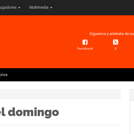
ugadores
Multimedia
Síguenos y entérate de nu
Facebook
X
Toros
el domingo