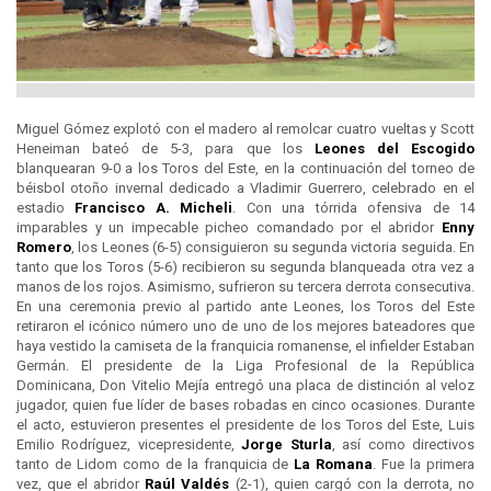
Miguel Gómez explotó con el madero al remolcar cuatro vueltas y Scott
Heneiman bateó de 5-3, para que los
Leones del
Escogido
blanquearan 9-0 a los Toros del Este, en la continuación del torneo de
béisbol otoño invernal dedicado a Vladimir Guerrero, celebrado en el
estadio
Francisco A. Micheli
. Con una tórrida ofensiva de 14
imparables y un impecable picheo comandado por el abridor
Enny
Romero
, los Leones (6-5) consiguieron su segunda victoria seguida. En
tanto que los Toros (5-6) recibieron su segunda blanqueada otra vez a
manos de los rojos. Asimismo, sufrieron su tercera derrota consecutiva.
En una ceremonia previo al partido ante Leones, los Toros del Este
retiraron el icónico número uno de uno de los mejores bateadores que
haya vestido la camiseta de la franquicia romanense, el infielder Estaban
Germán. El presidente de la Liga Profesional de la República
Dominicana, Don Vitelio Mejía entregó una placa de distinción al veloz
jugador, quien fue líder de bases robadas en cinco ocasiones. Durante
el acto, estuvieron presentes el presidente de los Toros del Este, Luis
Emilio Rodríguez, vicepresidente,
Jorge Sturla
, así como directivos
tanto de Lidom como de la franquicia de
La Romana
. Fue la primera
vez, que el abridor
Raúl Valdés
(2-1), quien cargó con la derrota, no