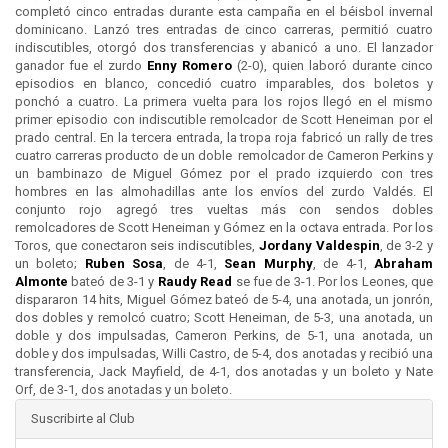
completó cinco entradas durante esta campaña en el béisbol invernal
dominicano. Lanzó tres entradas de cinco carreras, permitió cuatro
indiscutibles, otorgó dos transferencias y abanicó a uno. El lanzador
ganador fue el zurdo
Enny Romero
(2-0), quien laboró durante cinco
episodios en blanco, concedió cuatro imparables, dos boletos y
ponchó a cuatro. La primera vuelta para los rojos llegó en el mismo
primer episodio con indiscutible remolcador de Scott Heneiman por el
prado central. En la tercera entrada, la tropa roja fabricó un rally de tres
cuatro carreras producto de un doble remolcador de Cameron Perkins y
un bambinazo de Miguel Gómez por el prado izquierdo con tres
hombres en las almohadillas ante los envíos del zurdo Valdés. El
conjunto rojo agregó tres vueltas más con sendos dobles
remolcadores de Scott Heneiman y Gómez en la octava entrada. Por los
Toros, que conectaron seis indiscutibles,
Jordany Valdespin
, de 3-2 y
un boleto;
Ruben Sosa
, de 4-1,
Sean Murphy
, de 4-1,
Abraham
Almonte
bateó de 3-1 y
Raudy Read
se fue de 3-1. Por los Leones, que
dispararon 14 hits, Miguel Gómez bateó de 5-4, una anotada, un jonrón,
dos dobles y remolcó cuatro; Scott Heneiman, de 5-3, una anotada, un
doble y dos impulsadas, Cameron Perkins, de 5-1, una anotada, un
doble y dos impulsadas, Willi Castro, de 5-4, dos anotadas y recibió una
transferencia, Jack Mayfield, de 4-1, dos anotadas y un boleto y Nate
Orf, de 3-1, dos anotadas y un boleto.
Suscribirte al Club