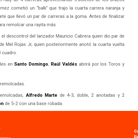
ómez cometió un “balk” que trajo la cuarta carrera naranja y
ete que llevó un par de carreras a la goma. Antes de finalizar
ara remolcar una rayita más.
l descontrol del lanzador Mauricio Cabrera quien dio par de
e Mel Rojas Jr, quien posteriormente anotó la cuarta vuelta
l cuadro.
oles en
Santo Domingo
,
Raúl Valdés
abrirá por los Toros y
 remolcadas.
remolcadas,
Alfredo Marte
de 4-3, doble, 2 anotadas y 2
ón
de 5-2 con una base robada.
.
C
Es