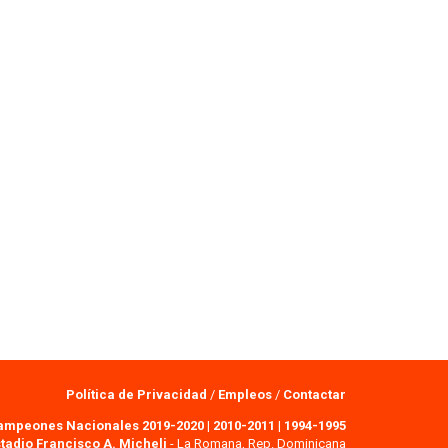
Política de Privacidad
/
Empleos
/
Contactar
ampeones Nacionales 2019-2020
|
2010-2011
|
1994-1995
tadio Francisco A. Micheli
- La Romana, Rep. Dominicana