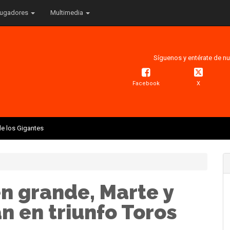
ugadores
Multimedia
Síguenos y entérate de nu
Facebook
X
e los Gigantes
n grande, Marte y
n en triunfo Toros