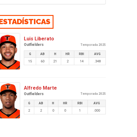
ESTADÍSTICAS
Luis Liberato
Outfielders
Temporada 2025
G
AB
H
HR
RBI
AVG
15
60
21
2
14
.348
Alfredo Marte
Outfielders
Temporada 2025
G
AB
H
HR
RBI
AVG
2
2
0
0
1
.000