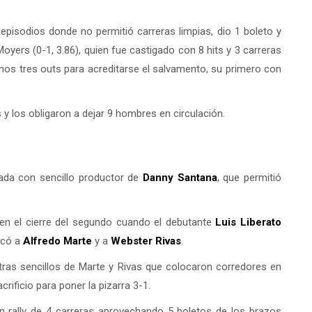
5 episodios donde no permitió carreras limpias, dio 1 boleto y
oyers (0-1, 3.86), quien fue castigado con 8 hits y 3 carreras
mos tres outs para acreditarse el salvamento, su primero con
 los obligaron a dejar 9 hombres en circulación.
rada con sencillo productor de
Danny Santana
, que permitió
en el cierre del segundo cuando el debutante
Luis Liberato
lcó a
Alfredo Marte
y a
Webster Rivas
.
ras sencillos de Marte y Rivas que colocaron corredores en
crificio para poner la pizarra 3-1.
un rally de 4 carreras aprovechando 5 boletos de los brazos