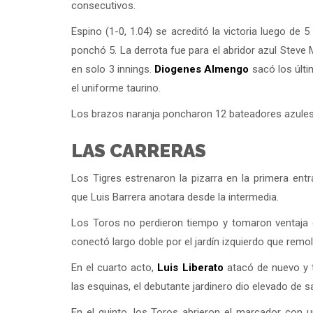
consecutivos.
Espino (1-0, 1.04) se acreditó la victoria luego de 
ponchó 5. La derrota fue para el abridor azul Steve M
en solo 3 innings.
Diogenes Almengo
sacó los últi
el uniforme taurino.
Los brazos naranja poncharon 12 bateadores azules y
LAS CARRERAS
Los Tigres estrenaron la pizarra en la primera ent
que Luis Barrera anotara desde la intermedia.
Los Toros no perdieron tiempo y tomaron ventaja 
conectó largo doble por el jardín izquierdo que remo
En el cuarto acto,
Luis Liberato
atacó de nuevo y t
las esquinas, el debutante jardinero dio elevado de sa
En el quinto, los Toros abrieron el marcador con 