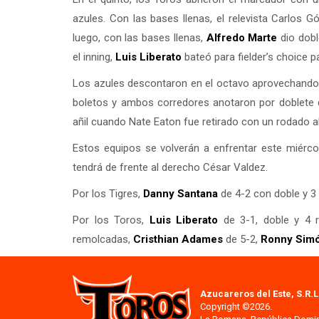
azules. Con las bases llenas, el relevista Carlos G
luego, con las bases llenas,
Alfredo Marte
dio dobl
el inning,
Luis Liberato
bateó para fielder’s choice p
Los azules descontaron en el octavo aprovechando e
boletos y ambos corredores anotaron por doblete d
añil cuando Nate Eaton fue retirado con un rodado a
Estos equipos se volverán a enfrentar este miérc
tendrá de frente al derecho César Valdez.
Por los Tigres,
Danny Santana
de 4-2 con doble y 3
Por los Toros,
Luis Liberato
de 3-1, doble y 4 
remolcadas,
Cristhian Adames
de 5-2,
Ronny Sim
Azucareros del Este, S.R.L
Copyright ©2026.