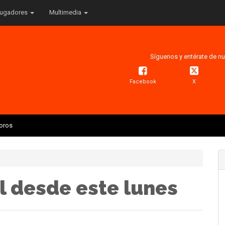
ugadores
Multimedia
Síguenos y entérate de nu
Facebook
X
Toros
al desde este lunes