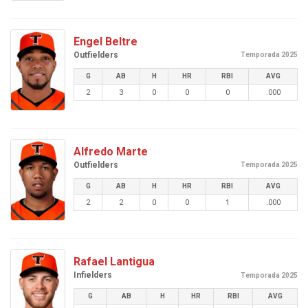
Engel Beltre
Outfielders
Temporada 2025
G
AB
H
HR
RBI
AVG
2
3
0
0
0
.000
Alfredo Marte
Outfielders
Temporada 2025
G
AB
H
HR
RBI
AVG
2
2
0
0
1
.000
Rafael Lantigua
Infielders
Temporada 2025
G
AB
H
HR
RBI
AVG