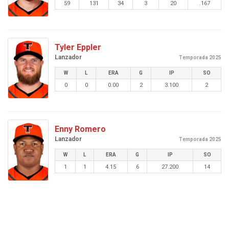
59
131
34
3
20
.167
Tyler Eppler
Lanzador
Temporada 2025
W
L
ERA
G
IP
SO
0
0
0.00
2
3.100
2
Enny Romero
Lanzador
Temporada 2025
W
L
ERA
G
IP
SO
1
1
4.15
6
27.200
14