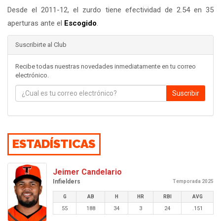
Desde el 2011-12, el zurdo tiene efectividad de 2.54 en 35
aperturas ante el
Escogido
.
Suscribirte al Club
Recibe todas nuestras novedades inmediatamente en tu correo
electrónico.
Suscribir
ESTADÍSTICAS
Jeimer Candelario
Infielders
Temporada 2025
G
AB
H
HR
RBI
AVG
55
188
34
3
24
.151