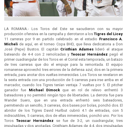
LA ROMANA.- Los Toros del Este se sacudieron con su mayor
producción ofensiva en la campaña y derrotaron a los
Tigres del
Licey
11 carreras por 9 en partido celebrado en el estadio
Francisco A.
Micheli
de aquí, en el torneo Copa BHD, que lleva dedicatoria a Don
José (Pepe) Bustos. El capitán
Cristhian Adames
lideró el ataque
bateando de 4-4 con 2 remolcadas y
Teoscar Hernández
pegó el
primer cuadrangular de los Toros en el Corral esta temporada, un batazo
de tres carreras que dio el empuje para la remontada. El equipo
romanense aprovechó tres errores de la defensa azul, dos en la primera
entrada, para anotar dos vueltas inmerecidas. Los Toros se revelaron en
la sexta entrada con una producción de 5 carreras para irse arriba en el
marcador, cuando los Tigres tenían ventaja 7 vueltas por 5. El pitcher
ganador fue
Michael Dimock
que en rol de relevo enfrentó 3
bateadores y no permitió ningún tipo de libertades. La derrota fue para
Wander Suero, que en una entrada enfrentó seis bateadores,
permitiendo un sencillo, 3 carreras, dos bases por bolas, ponchó dos. El
abridor de los Tigres David Hurlbut cubrió 4.1 de entradas, con 5
indiscutibles, 5 carreras, dos de ellas inmerecidas, ponchó uno. Por los
Toros
Teoscar Hernández
se fue de 3-2, un cuadrangular, tres
impulsadas y dos anotadas; Cristhiam Adames de 4-4, dos impulsadas