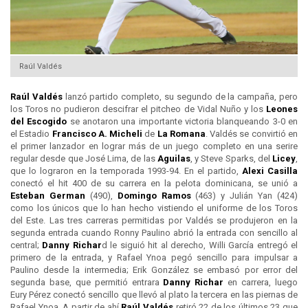
Raúl Valdés
Raúl Valdés
lanzó partido completo, su segundo de la campaña, pero
los Toros no pudieron descifrar el pitcheo de Vidal Nuño y los
Leones
del
Escogido
se anotaron una importante victoria blanqueando 3-0 en
el Estadio
Francisco A. Micheli
de
La Romana
. Valdés se convirtió en
el primer lanzador en lograr más de un juego completo en una serire
regular desde que José Lima, de las
Aguilas
, y Steve Sparks, del
Licey
,
que lo lograron en la temporada 1993-94. En el partido,
Alexi Casilla
conectó el hit 400 de su carrera en la pelota dominicana, se unió a
Esteban German
(490),
Domingo Ramos
(463) y Julián Yan (424)
como los únicos que lo han hecho vistiendo el uniforme de los Toros
del Este. Las tres carreras permitidas por Valdés se produjeron en la
segunda entrada cuando Ronny Paulino abrió la entrada con sencillo al
central;
Danny Richar
d le siguió hit al derecho, Willi García entregó el
primero de la entrada, y Rafael Ynoa pegó sencillo para impulsar a
Paulino desde la intermedia; Erik González se embasó por error del
segunda base, que permitió entrara
Danny Richar
en carrera, luego
Eury Pérez conectó sencillo que llevó al plato la tercera en las piernas de
Rafael Ynoa. A partir de ahí
Raúl Valdés
retiró 22 de los últimos 23 que