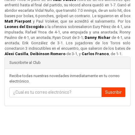
enfrentó hasta el final del partido, su récord ahora quedó en 1-7. Ganó el
abridor escarlata Vidal Nuño, que transitó 7.0 innings, de un solo hit, dos
bases por bolas, 6 ponches, golpeó un contrario. Le siguieron en el box
Matt Pierpont
y Paul Voleker, que se acreditó el salvamento. Por los
Leones del
Escogido
a la ofensiva sobresalieron Eury Pérez de 4-1, una
impulsada; Rafael Ynoa de 4-1, una empujada y una anaotada; Ronny
Paulino de 4-1, un anotada; Ryan Court de 3-1;
Danny Richar
de 4-1, una
anotada; Erik González de 3-1. Los jugadores de los Toros solo
conectaron 3 indiscutibles en el encuentro, que salieron de los bates de
Alexi Casilla
,
Deibinson Romero
de 3-1, y
Carlos Franco
, de 1-1.
Suscribirte al Club
Recibe todas nuestras novedades inmediatamente en tu correo
electrónico.
Suscribir