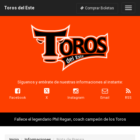
Toros del Este
Naveg
Comprar Boletas
Síguenos y entérate de nuestras informaciones al instante:
Facebook
X
Instagram
Email
RSS
Fallece el legendario Phil Regan, coach campeón de los Toros
Inicio
Informaciones
Nota de Prensa