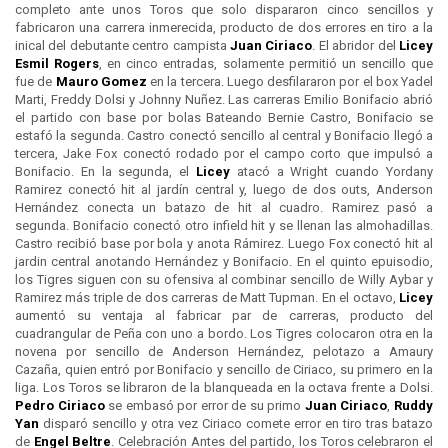
completo ante unos Toros que solo dispararon cinco sencillos y
fabricaron una carrera inmerecida, producto de dos errores en tiro a la
inical del debutante centro campista
Juan Ciriaco
. El abridor del
Licey
Esmil Rogers
, en cinco entradas, solamente permitió un sencillo que
fue de
Mauro Gomez
en la tercera. Luego desfilararon por el box Yadel
Marti, Freddy Dolsi y Johnny Nuñez. Las carreras Emilio Bonifacio abrió
el partido con base por bolas Bateando Bernie Castro, Bonifacio se
estafó la segunda. Castro conectó sencillo al central y Bonifacio llegó a
tercera, Jake Fox conectó rodado por el campo corto que impulsó a
Bonifacio. En la segunda, el
Licey
atacó a Wright cuando Yordany
Ramirez conectó hit al jardín central y, luego de dos outs, Anderson
Hernández conecta un batazo de hit al cuadro. Ramirez pasó a
segunda. Bonifacio conectó otro infield hit y se llenan las almohadillas.
Castro recibió base por bola y anota Rámirez. Luego Fox conectó hit al
jardin central anotando Hernández y Bonifacio. En el quinto epuisodio,
los Tigres siguen con su ofensiva al combinar sencillo de Willy Aybar y
Ramirez más triple de dos carreras de Matt Tupman. En el octavo,
Licey
aumentó su ventaja al fabricar par de carreras, producto del
cuadrangular de Peña con uno a bordo. Los Tigres colocaron otra en la
novena por sencillo de Anderson Hernández, pelotazo a Amaury
Cazaña, quien entró por Bonifacio y sencillo de Ciriaco, su primero en la
liga. Los Toros se libraron de la blanqueada en la octava frente a Dolsi.
Pedro Ciriaco
se embasó por error de su primo
Juan Ciriaco
,
Ruddy
Yan
disparó sencillo y otra vez Ciriaco comete error en tiro tras batazo
de
Engel Beltre
. Celebración Antes del partido, los Toros celebraron el