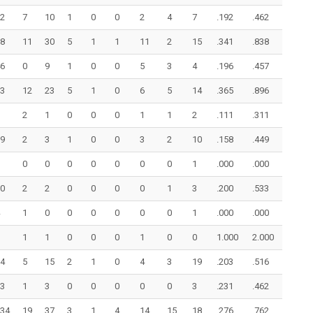
2
7
10
1
0
0
2
4
7
.192
.462
8
11
30
5
1
1
11
2
15
.341
.838
6
0
9
1
0
0
5
3
4
.196
.457
3
12
23
5
1
0
6
5
14
.365
.896
2
1
0
0
0
1
1
2
.111
.311
9
2
3
1
0
0
3
2
10
.158
.449
0
0
0
0
0
0
0
1
.000
.000
0
2
2
0
0
0
0
1
3
.200
.533
1
0
0
0
0
0
0
1
.000
.000
1
1
0
0
0
1
0
0
1.000
2.000
4
5
15
2
1
0
4
3
19
.203
.516
3
1
3
0
0
0
0
0
3
.231
.462
34
19
37
3
1
4
14
15
18
.276
.762