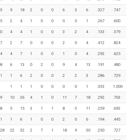
5
9
18
2
0
0
6
3
6
.327
.747
5
2
4
1
0
0
0
0
1
.267
.600
0
4
4
1
0
0
3
2
4
.133
.379
7
2
7
0
0
0
2
0
4
.412
.824
4
4
7
1
0
0
1
0
4
.292
.625
8
6
13
0
2
0
9
4
13
.191
.480
1
1
6
2
0
0
2
2
3
.286
.729
1
1
1
0
0
0
0
1
.333
1.000
9
10
26
4
1
0
11
7
18
.292
.703
8
5
15
3
1
1
8
3
11
.259
.692
1
1
6
1
0
0
2
0
6
.194
.445
28
22
32
2
7
1
18
9
30
.250
.727