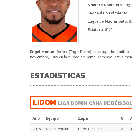
Nombre Completo:
Engel
Fecha de Nacimiento:
0
Lugar de Nacimiento:
S
Estatura:
6´ 2"
Engel Manuel Beltre
(Engel Beltre) es un jugador (outfield
noviembre, 1989 en la ciudad de Santo Domingo, actualmente
ESTADISTICAS
LIDOM
LIGA DOMINICANA DE BÉISBO
Año
Equipo
Etapa
G
2025
Serie Regular
Toros del Este
2
3