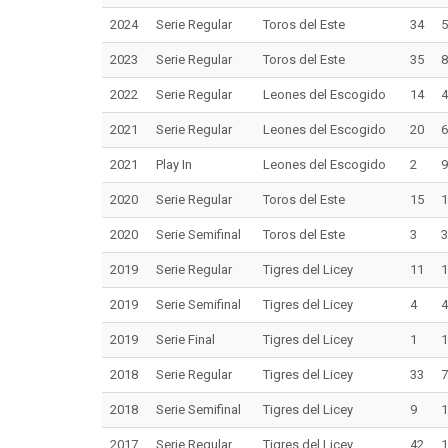
2024
Serie Regular
Toros del Este
34
5
2023
Serie Regular
Toros del Este
35
8
2022
Serie Regular
Leones del Escogido
14
4
2021
Serie Regular
Leones del Escogido
20
6
2021
Play In
Leones del Escogido
2
9
2020
Serie Regular
Toros del Este
15
1
2020
Serie Semifinal
Toros del Este
3
3
2019
Serie Regular
Tigres del Licey
11
1
2019
Serie Semifinal
Tigres del Licey
4
4
2019
Serie Final
Tigres del Licey
1
1
2018
Serie Regular
Tigres del Licey
33
7
2018
Serie Semifinal
Tigres del Licey
9
1
2017
Serie Regular
Tigres del Licey
42
1