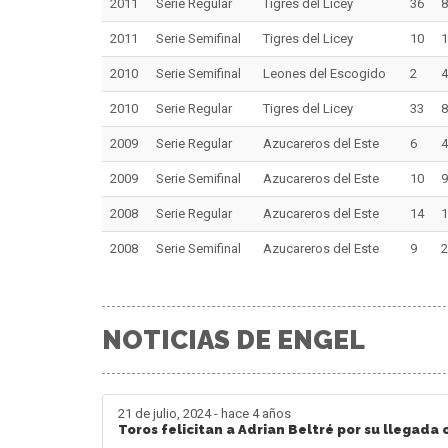
2011
Serie Regular
Tigres del Licey
36
8
2011
Serie Semifinal
Tigres del Licey
10
1
2010
Serie Semifinal
Leones del Escogido
2
4
2010
Serie Regular
Tigres del Licey
33
8
2009
Serie Regular
Azucareros del Este
6
4
2009
Serie Semifinal
Azucareros del Este
10
9
2008
Serie Regular
Azucareros del Este
14
1
2008
Serie Semifinal
Azucareros del Este
9
2
NOTICIAS DE ENGEL
21 de julio, 2024 - hace 4 años
Toros felicitan a Adrian Beltré por su llegada 