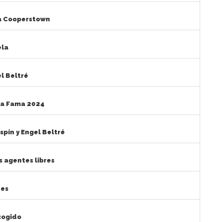
a a Cooperstown
ela
l Beltré
la Fama 2024
spín y Engel Beltré
s agentes libres
nes
cogido