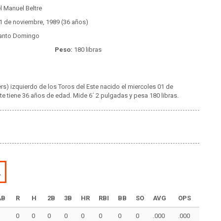
 Manuel Beltre
1 de noviembre, 1989 (36 años)
anto Domingo
Peso:
180 libras
ers) izquierdo de los Toros del Este nacido el miercoles 01 de
 tiene 36 años de edad. Mide 6´ 2 pulgadas y pesa 180 libras.
L
AB
R
H
2B
3B
HR
RBI
BB
SO
AVG
OPS
0
0
0
0
0
0
0
0
.000
.000