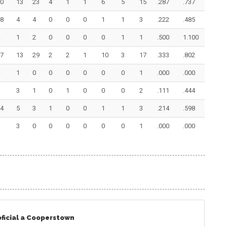
0
13
23
4
1
1
6
5
15
.287
.737
8
4
4
0
0
0
1
1
3
.222
.485
1
2
0
0
0
0
1
1
.500
1.100
7
13
29
2
2
1
10
3
17
.333
.802
1
0
0
0
0
0
0
1
.000
.000
3
1
0
1
0
0
0
2
.111
.444
4
5
3
1
0
0
1
1
3
.214
.598
3
0
0
0
0
0
0
1
.000
.000
oficial a Cooperstown