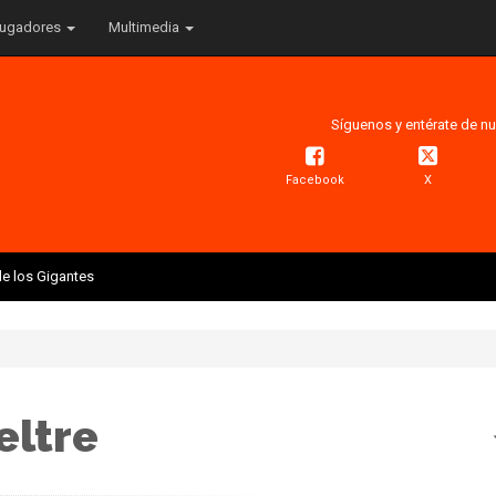
ugadores
Multimedia
Síguenos y entérate de nu
Facebook
X
e los Gigantes
eltre