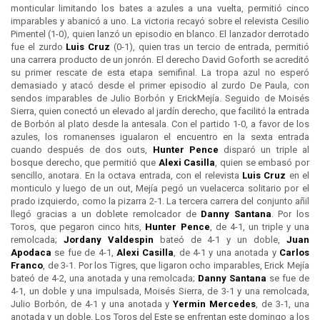
monticular limitando los bates a azules a una vuelta, permitió cinco
imparables y abanicó a uno. La victoria recayó sobre el relevista Cesilio
Pimentel (1-0), quien lanzó un episodio en blanco. El lanzador derrotado
fue el zurdo
Luis Cruz
(0-1), quien tras un tercio de entrada, permitió
una carrera producto de un jonrón. El derecho David Goforth se acreditó
su primer rescate de esta etapa semifinal. La tropa azul no esperó
demasiado y atacó desde el primer episodio al zurdo De Paula, con
sendos imparables de Julio Borbón y ErickMejía. Seguido de Moisés
Sierra, quien conectó un elevado al jardín derecho, que facilitó la entrada
de Borbón al plato desde la antesala. Con el partido 1-0, a favor de los
azules, los romanenses igualaron el encuentro en la sexta entrada
cuando después de dos outs,
Hunter Pence
disparó un triple al
bosque derecho, que permitió que
Alexi Casilla
, quien se embasó por
sencillo, anotara. En la octava entrada, con el relevista
Luis Cruz
en el
monticulo y luego de un out, Mejía pegó un vuelacerca solitario por el
prado izquierdo, como la pizarra 2-1. La tercera carrera del conjunto añil
llegó gracias a un doblete remolcador de
Danny Santana
. Por los
Toros, que pegaron cinco hits,
Hunter Pence
, de 4-1, un triple y una
remolcada;
Jordany Valdespin
bateó de 4-1 y un doble,
Juan
Apodaca
se fue de 4-1,
Alexi Casilla
, de 4-1 y una anotada y
Carlos
Franco
, de 3-1. Por los Tigres, que ligaron ocho imparables, Erick Mejía
bateó de 4-2, una anotada y una remolcada;
Danny Santana
se fue de
4-1, un doble y una impulsada, Moisés Sierra, de 3-1 y una remolcada,
Julio Borbón, de 4-1 y una anotada y
Yermin Mercedes
, de 3-1, una
anotada y un doble. Los Toros del Este se enfrentan este domingo a los