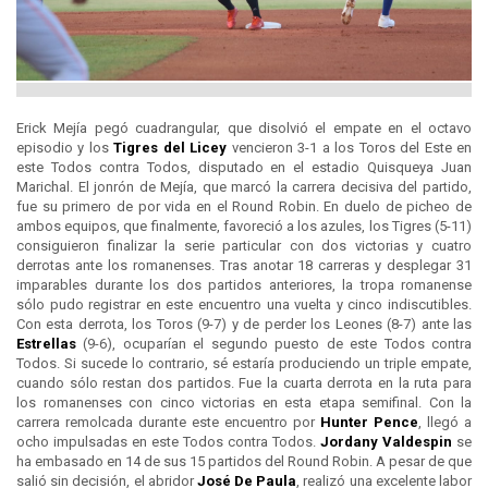
Erick Mejía pegó cuadrangular, que disolvió el empate en el octavo
episodio y los
Tigres del
Licey
vencieron 3-1 a los Toros del Este en
este Todos contra Todos, disputado en el estadio Quisqueya Juan
Marichal. El jonrón de Mejía, que marcó la carrera decisiva del partido,
fue su primero de por vida en el Round Robin. En duelo de picheo de
ambos equipos, que finalmente, favoreció a los azules, los Tigres (5-11)
consiguieron finalizar la serie particular con dos victorias y cuatro
derrotas ante los romanenses. Tras anotar 18 carreras y desplegar 31
imparables durante los dos partidos anteriores, la tropa romanense
sólo pudo registrar en este encuentro una vuelta y cinco indiscutibles.
Con esta derrota, los Toros (9-7) y de perder los Leones (8-7) ante las
Estrellas
(9-6), ocuparían el segundo puesto de este Todos contra
Todos. Si sucede lo contrario, sé estaría produciendo un triple empate,
cuando sólo restan dos partidos. Fue la cuarta derrota en la ruta para
los romanenses con cinco victorias en esta etapa semifinal. Con la
carrera remolcada durante este encuentro por
Hunter Pence
, llegó a
ocho impulsadas en este Todos contra Todos.
Jordany Valdespin
se
ha embasado en 14 de sus 15 partidos del Round Robin. A pesar de que
salió sin decisión, el abridor
José De Paula
, realizó una excelente labor