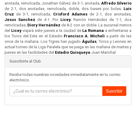
anotada, remolcada; Jonathan Gálvez de 3-1, anotada;
Alfredo Silverio
de 2-1, dos anotadas, remolcada, doble, dos bases por bolas;
Luis
Cruz
de 3-1, remolcada;
Crisford Adames
de 2-1, dos anotadas;
Jesus Sanchez
de 4-1. Por
Licey
; Ramón Hernández de 1-1, dos
remolcadas;
Diory Hernández
de 8-2 con un doble. La sucursal menos
del
Licey
viajará este jueves a la ciudad de
La Romana
a enfrentarse a
los Toros del Este en el Estadio
Francisco A. Micheli
a partir de las
once de la mañana. Los Tigres han jugado
Águilas
, Toros y Leones en
actual torneo de la Liga Paralela que se juega en las mañana de martes y
jueves en las facilidades del
Estadio Quisqueya
-Juan Marichal.
Suscribirte al Club
Recibe todas nuestras novedades inmediatamente en tu correo
electrónico.
Suscribir