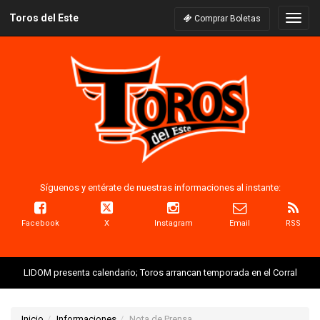
Toros del Este
Naveg
Comprar Boletas
Síguenos y entérate de nuestras informaciones al instante:
Facebook
X
Instagram
Email
RSS
LIDOM presenta calendario; Toros arrancan temporada en el Corral
Inicio
Informaciones
Nota de Prensa