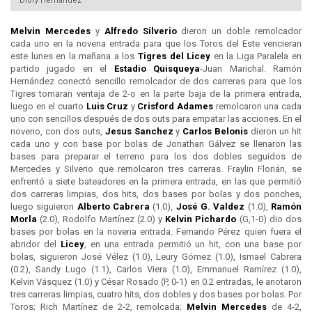
Diory Hernández
Melvin Mercedes
y
Alfredo Silverio
dieron un doble remolcador
cada uno en la novena entrada para que los Toros del Este vencieran
este lunes en la mañana a los
Tigres del
Licey
en la Liga Paralela en
partido jugado en el
Estadio Quisqueya
-Juan Marichal. Ramón
Hernández conectó sencillo remolcador de dos carreras para que los
Tigres tomaran ventaja de 2-o en la parte baja de la primera entrada,
luego en el cuarto
Luis Cruz
y
Crisford Adames
remolcaron una cada
uno con sencillos después de dos outs para empatar las acciones. En el
noveno, con dos outs,
Jesus Sanchez
y
Carlos Belonis
dieron un hit
cada uno y con base por bolas de Jonathan Gálvez se llenaron las
bases para preparar el terreno para los dos dobles seguidos de
Mercedes y Silverio que remolcaron tres carreras. Fraylin Florián, se
enfrentó a siete bateadores en la primera entrada, en las que permitió
dos carreras limpias, dos hits, dos bases por bolas y dos ponches,
luego siguieron
Alberto Cabrera
(1.0),
José G. Valdez
(1.0),
Ramón
Morla
(2.0), Rodolfo Martínez (2.0) y
Kelvin Pichardo
(G,1-0) dio dos
bases por bolas en la novena entrada. Fernando Pérez quien fuera el
abridor del
Licey
, en una entrada permitió un hit, con una base por
bolas, siguieron José Vélez (1.0), Leury Gómez (1.0), Ismael Cabrera
(0.2), Sandy Lugo (1.1), Carlos Viera (1.0), Emmanuel Ramírez (1.0),
Kelvin Vásquez (1.0) y César Rosado (P, 0-1) en 0.2 entradas, le anotaron
tres carreras limpias, cuatro hits, dos dobles y dos bases por bolas. Por
Toros; Rich Martínez de 2-2, remolcada;
Melvin Mercedes
de 4-2,