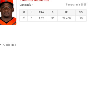
Lanzador
Temporada 2025
W
L
ERA
G
IP
SO
2
0
1.26
35
27.400
19
Publicidad