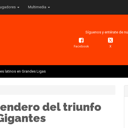
ugadores
Multimedia
Síguenos y entérate de nu
Facebook
X
res latinos en Grandes Ligas
sendero del triunfo
Gigantes