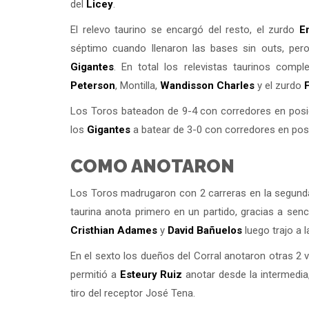
del
Licey
.
El relevo taurino se encargó del resto, el zurdo
E
séptimo cuando llenaron las bases sin outs, pe
Gigantes
. En total los relevistas taurinos comp
Peterson
, Montilla,
Wandisson Charles
y el zurdo
Los Toros bateadon de 9-4 con corredores en posic
los
Gigantes
a batear de 3-0 con corredores en posi
COMO ANOTARON
Los Toros madrugaron con 2 carreras en la segunda
taurina anota primero en un partido, gracias a sen
Cristhian Adames
y
David Bañuelos
luego trajo a 
En el sexto los dueños del Corral anotaron otras 2 
permitió a
Esteury Ruiz
anotar desde la intermedia,
tiro del receptor José Tena.