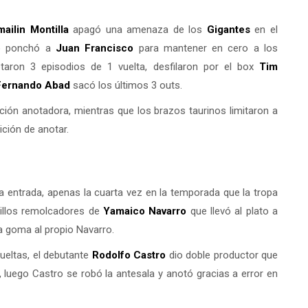
mailin Montilla
apagó una amenaza de los
Gigantes
en el
ro ponchó a
Juan Francisco
para mantener en cero a los
letaron 3 episodios de 1 vuelta, desfilaron por el box
Tim
Fernando Abad
sacó los últimos 3 outs.
ión anotadora, mientras que los brazos taurinos limitaron a
ción de anotar.
 entrada, apenas la cuarta vez en la temporada que la tropa
cillos remolcadores de
Yamaico Navarro
que llevó al plato a
la goma al propio Navarro.
vueltas, el debutante
Rodolfo Castro
dio doble productor que
 luego Castro se robó la antesala y anotó gracias a error en