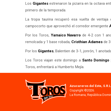
Los
Gigantes
estrenaron la pizarra en la octava e
primero de la temporada.
La tropa taurina recuperó esa vuelta de ventaj
campocorto que aprovechó el corredor emergente
Por los Toros,
Yamaico Navarro
de 4-2 con 1 ano
remolcada y 1 base robada,
Cristhian Adames
de 3
Por los
Gigantes
, Balentien de 3-1, jonrón, 1 anota
Los Toros viajan este domingo a
Santo Domingo
Toros, enfrentará a Humberto Mejía.
Azucareros del Este, S.R.L
Copyright ©2026.
La Romana, República Domi