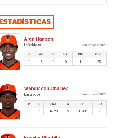
ESTADÍSTICAS
Alen Hanson
Infielders
Temporada 2025
G
AB
H
HR
RBI
AVG
4
5
1
0
1
.125
Wandisson Charles
Lanzador
Temporada 2025
W
L
ERA
G
IP
SO
0
0
16.20
2
1.200
2
Emailin Montilla