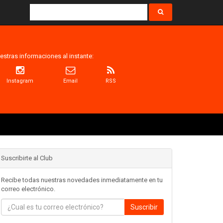
estras informaciones al instante:
Instagram
Email
RSS
Suscribirte al Club
Recibe todas nuestras novedades inmediatamente en tu
correo electrónico.
Suscribir