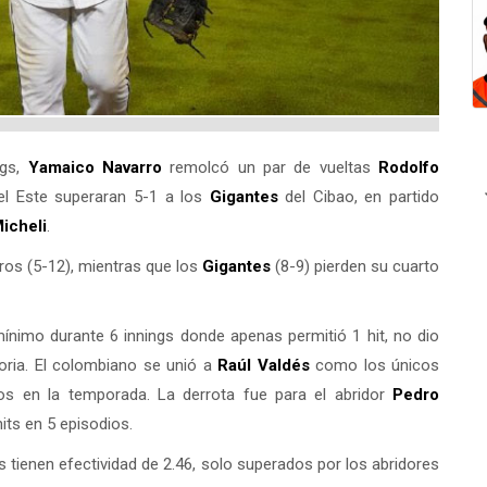
ngs,
Yamaico Navarro
remolcó un par de vueltas
Rodolfo
el Este superaran 5-1 a los
Gigantes
del Cibao, en partido
icheli
.
ros (5-12), mientras que los
Gigantes
(8-9) pierden su cuarto
mínimo durante 6 innings donde apenas permitió 1 hit, no dio
oria. El colombiano se unió a
Raúl Valdés
como los únicos
ios en la temporada. La derrota fue para el abridor
Pedro
hits en 5 episodios.
s tienen efectividad de 2.46, solo superados por los abridores