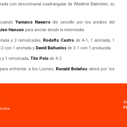
ntrada con descomunal cuadrangular de Wladimir Balentien, su
a cuando
Yamaico Navarro
dio sencillo por los predios del
Alen Hanson
para anotar desde la intermedia.
tada y 2 remolcadas,
Rodolfo Castro
de 4-1, 1 anotada, 1
-2 con 1 anotada y
David Bañuelos
de 3-1 con 1 producida.
da y 1 remolcada,
Tito Polo
de 4-2
para enfrentar a los Leones,
Ronald Bolaños
abrirá por los
.
C
Es
nicana