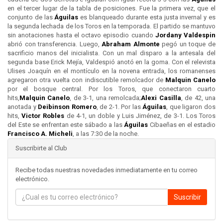
en el tercer lugar de la tabla de posiciones. Fue la primera vez, que el
conjunto de las
Águilas
es blanqueado durante esta justa invernal y es
la segunda lechada de los Toros en la temporada. El partido se mantuvo
sin anotaciones hasta el octavo episodio cuando
Jordany Valdespin
abrió con transferencia. Luego,
Abraham Almonte
pegó un toque de
sacrificio manos del inicialista. Con un mal disparo a la antesala del
segunda base Erick Mejía, Valdespió anotó en la goma. Con el relevista
Ulises Joaquín en el montículo en la novena entrada, los romanenses
agregaron otra vuelta con indiscutible remolcador de
Malquin Canelo
por el bosque central. Por los Toros, que conectaron cuarto
hits,
Malquin Canelo
, de 3-1, una remolcada;
Alexi Casilla
, de 42, una
anotada y
Deibinson Romero
, de 2-1. Por las
Águilas
, que ligaron dos
hits,
Victor Robles
de 4-1, un doble y Luis Jiménez, de 3-1. Los Toros
del Este se enfrentan este sábado a las
Águilas
Cibaeñas en el estadio
Francisco A. Micheli
, a las 7:30 de la noche.
Suscribirte al Club
Recibe todas nuestras novedades inmediatamente en tu correo
electrónico.
Suscribir