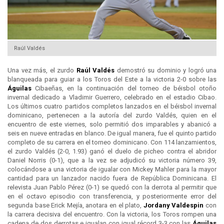
Raúl Valdés
Una vez más, el zurdo
Raúl Valdés
demostró su dominio y logró una
blanqueada para guiar a los Toros del Este a la victoria 2-0 sobre las
Águilas
Cibaeñas, en la continuación del torneo de béisbol otoño
invernal dedicado a Vladimir Guerrero, celebrado en el estadio Cibao.
Los últimos cuatro partidos completos lanzados en el béisbol invernal
dominicano, pertenecen a la autoría del zurdo Valdés, quien en el
encuentro de este viernes, solo permitió dos imparables y abanicó a
seis en nueve entradas en blanco. De igual manera, fue el quinto partido
completo de su carrera en el torneo dominicano. Con 114 lanzamientos,
el zurdo Valdés (2-0, 1.93) ganó el duelo de picheo contra el abridor
Daniel Norris (0-1), que a la vez se adjudicó su victoria número 39,
colocándose a una victoria de igualar con Mickey Mahler para la mayor
cantidad para un lanzador nacido fuera de República Dominicana. El
relevista Juan Pablo Pérez (0-1) se quedó con la derrota al permitir que
en el octavo episodio con transferencia, y posteriormente error del
segunda base Erick Mejía, anotara en el plato,
Jordany Valdespin
con
la carrera decisiva del encuentro. Con la victoria, los Toros rompen una
cadena de dos derrotas e igualan con igual récord 3-3 con las
Águilas