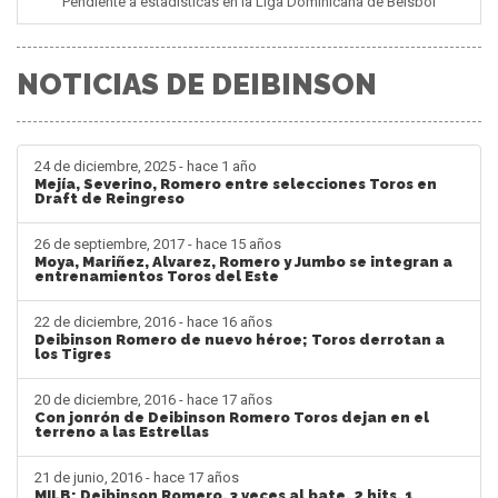
Pendiente a estadisticas en la Liga Dominicana de Béisbol
NOTICIAS DE DEIBINSON
24 de diciembre, 2025 - hace 1 año
Mejía, Severino, Romero entre selecciones Toros en
Draft de Reingreso
26 de septiembre, 2017 - hace 15 años
Moya, Mariñez, Alvarez, Romero y Jumbo se integran a
entrenamientos Toros del Este
22 de diciembre, 2016 - hace 16 años
Deibinson Romero de nuevo héroe; Toros derrotan a
los Tigres
20 de diciembre, 2016 - hace 17 años
Con jonrón de Deibinson Romero Toros dejan en el
terreno a las Estrellas
21 de junio, 2016 - hace 17 años
MILB: Deibinson Romero, 3 veces al bate, 2 hits, 1