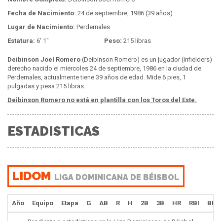
Fecha de Nacimiento:
24 de septiembre, 1986 (39 años)
Lugar de Nacimiento:
Perdernales
Estatura:
6' 1"
Peso:
215 libras
Deibinson Joel Romero
(Deibinson Romero) es un jugador (infielders)
derecho nacido el miercoles 24 de septiembre, 1986 en la ciudad de
Perdernales, actualmente tiene 39 años de edad. Mide 6 pies, 1
pulgadas y pesa 215 libras.
Deibinson Romero no está en plantilla con los Toros del Este.
ESTADISTICAS
LIDOM
LIGA DOMINICANA DE BÉISBOL
Año
Equipo
Etapa
G
AB
R
H
2B
3B
HR
RBI
BB