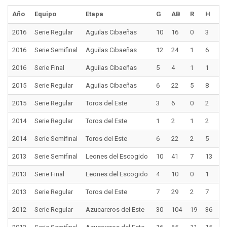
Año
Equipo
Etapa
G
AB
R
H
2
2016
Serie Regular
Aguilas Cibaeñas
10
16
0
3
0
2016
Serie Semifinal
Aguilas Cibaeñas
12
24
1
6
0
2016
Serie Final
Aguilas Cibaeñas
5
4
1
1
0
2015
Serie Regular
Aguilas Cibaeñas
6
22
5
8
1
2015
Serie Regular
Toros del Este
3
6
0
2
0
2014
Serie Regular
Toros del Este
1
2
1
2
0
2014
Serie Semifinal
Toros del Este
6
22
2
5
0
2013
Serie Semifinal
Leones del Escogido
10
41
7
13
2
2013
Serie Final
Leones del Escogido
4
10
0
1
1
2013
Serie Regular
Toros del Este
7
29
2
7
0
2012
Serie Regular
Azucareros del Este
30
104
19
36
1