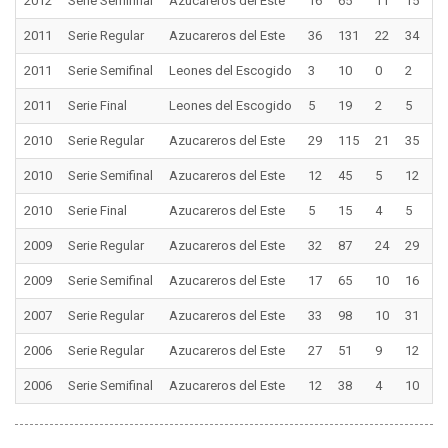
2012
Serie Semifinal
Azucareros del Este
16
65
11
15
0
2011
Serie Regular
Azucareros del Este
36
131
22
34
2
2011
Serie Semifinal
Leones del Escogido
3
10
0
2
0
2011
Serie Final
Leones del Escogido
5
19
2
5
0
2010
Serie Regular
Azucareros del Este
29
115
21
35
1
2010
Serie Semifinal
Azucareros del Este
12
45
5
12
0
2010
Serie Final
Azucareros del Este
5
15
4
5
0
2009
Serie Regular
Azucareros del Este
32
87
24
29
5
2009
Serie Semifinal
Azucareros del Este
17
65
10
16
4
2007
Serie Regular
Azucareros del Este
33
98
10
31
0
2006
Serie Regular
Azucareros del Este
27
51
9
12
4
2006
Serie Semifinal
Azucareros del Este
12
38
4
10
0