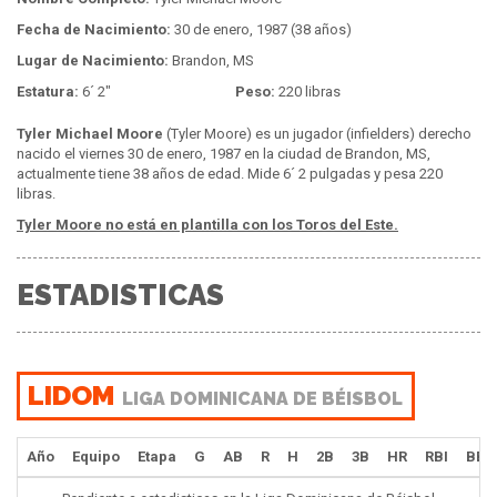
Fecha de Nacimiento:
30 de enero, 1987 (38 años)
Lugar de Nacimiento:
Brandon, MS
Estatura:
6´ 2"
Peso:
220 libras
Tyler Michael Moore
(Tyler Moore) es un jugador (infielders) derecho
nacido el viernes 30 de enero, 1987 en la ciudad de Brandon, MS,
actualmente tiene 38 años de edad. Mide 6´ 2 pulgadas y pesa 220
libras.
Tyler Moore no está en plantilla con los Toros del Este.
ESTADISTICAS
LIDOM
LIGA DOMINICANA DE BÉISBOL
Año
Equipo
Etapa
G
AB
R
H
2B
3B
HR
RBI
BB