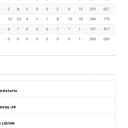
4
2
8
2
0
0
2
5
13
.235
.627
3
10
24
4
1
1
8
10
18
.289
.770
0
1
0
0
0
1
1
1
.167
.417
0
0
0
0
0
0
0
1
.000
.000
andelario
 2025-26
n LIDOM