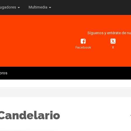
ugadores
Multimedia
Síguenos y entérate de nu
Facebook
X
Toros
Candelario