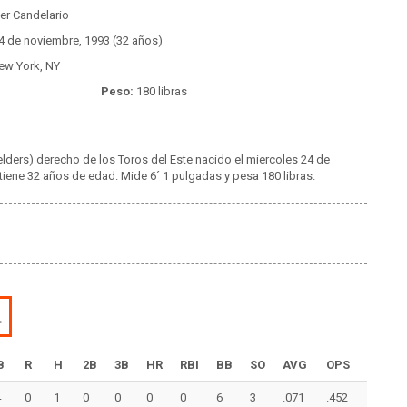
er Candelario
4 de noviembre, 1993 (32 años)
w York, NY
Peso:
180 libras
elders) derecho de los Toros del Este nacido el miercoles 24 de
tiene 32 años de edad. Mide 6´ 1 pulgadas y pesa 180 libras.
L
B
R
H
2B
3B
HR
RBI
BB
SO
AVG
OPS
4
0
1
0
0
0
0
6
3
.071
.452