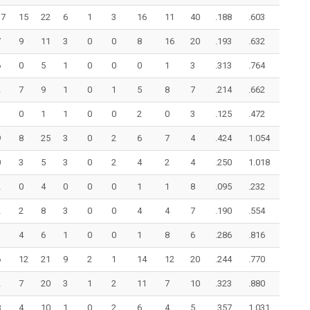
17
15
22
6
1
3
16
11
40
.188
.603
7
9
11
3
0
0
8
16
20
.193
.632
6
0
5
1
0
0
0
1
3
.313
.764
2
7
9
1
0
1
5
8
7
.214
.662
0
1
1
0
0
2
0
3
.125
.472
9
8
25
3
0
2
6
7
4
.424
1.054
0
3
5
3
0
2
4
2
4
.250
1.018
2
0
4
0
0
0
1
1
8
.095
.232
2
2
8
3
0
0
4
4
7
.190
.554
1
4
6
1
0
0
1
8
6
.286
.816
6
12
21
9
2
1
14
12
20
.244
.770
2
7
20
3
1
2
11
7
10
.323
.880
8
4
10
1
0
2
6
4
5
.357
1.031