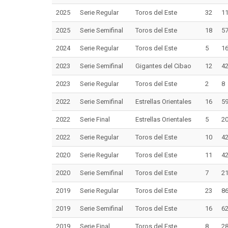
2025
Serie Regular
Toros del Este
32
1
2025
Serie Semifinal
Toros del Este
18
5
2024
Serie Regular
Toros del Este
5
1
2023
Serie Semifinal
Gigantes del Cibao
12
4
2023
Serie Regular
Toros del Este
2
8
2022
Serie Semifinal
Estrellas Orientales
16
5
2022
Serie Final
Estrellas Orientales
5
2
2022
Serie Regular
Toros del Este
10
4
2020
Serie Regular
Toros del Este
11
4
2020
Serie Semifinal
Toros del Este
7
2
2019
Serie Regular
Toros del Este
23
8
2019
Serie Semifinal
Toros del Este
16
6
2019
Serie Final
Toros del Este
8
2