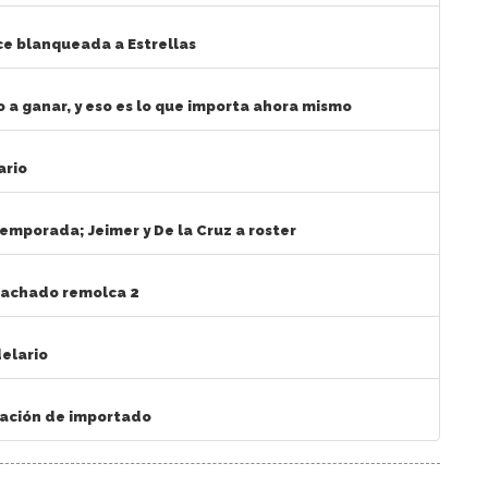
ce blanqueada a Estrellas
 a ganar, y eso es lo que importa ahora mismo
ario
temporada; Jeimer y De la Cruz a roster
 Machado remolca 2
delario
tación de importado