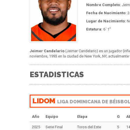
Nombre Completo:
Jeim
Fecha de Nacimiento:
2
Lugar de Nacimiento:
Ne
Estatura:
6´ 1"
Jeimer Candelario
(Jeimer Candelario) es un jugador (infi
noviembre, 1993 en la ciudad de New York, NY, actualmente 
ESTADISTICAS
LIDOM
LIGA DOMINICANA DE BÉISBO
Año
Equipo
Etapa
G
A
2025
Serie Final
Toros del Este
5
1