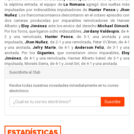
la séptima entrada, el equipo de
La Romana
agregó dos vueltas más
impulsadas por indiscutibles impulsadores de
Hunter Pence
y
Jhon
Nuñez
. Los francomacorisanos descontaron en el octavo episodio con
dos carreras producidas por imparables remolcadores de Hanser
Alberto y
Eloy Jiménez
ante los envíos del derecho
Michael Dimock
.
Por los Toros, que ligaron ocho indiscutibles,
Jordany Valdespin
; de 4-
2 y una remolcada,
Hunter Pence
, de 3-1, una anotada y una
impulsada,
Jhon Nuñez
, de 2-1 y una remolcada, Peter O\'Brien, de 4-1
y una anotada,
Jefry Marte
, de 4-1 y
Anderson Feliz
, de 3-1 y una
anotada. Por los
Gigantes
, que conectaron cinco imparables,
Eloy
Jiménez
, de 4-1 y una remolcada; Hanser Alberto bateó de 3-1 y una
impulsada, Moisés Sierra, de 4-1 y José Sirí, de 4-1 y una anotada.
Suscribirte al Club
Recibe todas nuestras novedades inmediatamente en tu correo
electrónico.
Suscribir
ESTADÍSTICAS