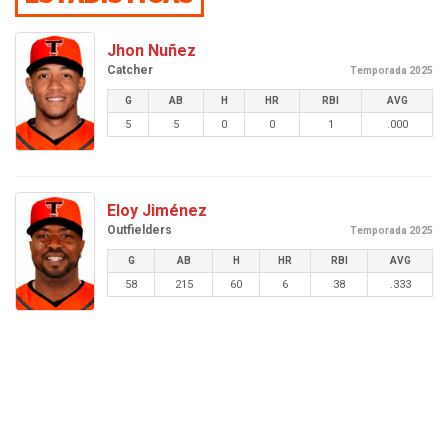
Jhon Nuñez
Catcher
Temporada 2025
G
AB
H
HR
RBI
AVG
5
5
0
0
1
.000
Eloy Jiménez
Outfielders
Temporada 2025
G
AB
H
HR
RBI
AVG
58
215
60
6
38
.333