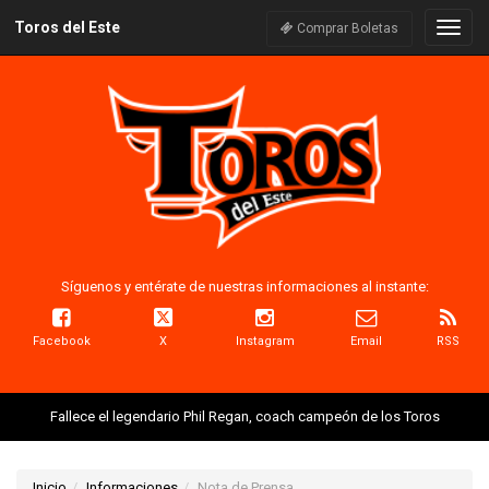
Toros del Este
Naveg
Comprar Boletas
Síguenos y entérate de nuestras informaciones al instante:
Facebook
X
Instagram
Email
RSS
Fallece el legendario Phil Regan, coach campeón de los Toros
Inicio
Informaciones
Nota de Prensa