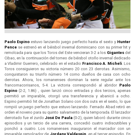
Paolo Espino
estuvo lanzando juego perfecto hasta el sexto y
Hunter
Pence
se estrenó en el béisbol invernal dominicano con su primer hit y
remolcada para que los Toros del Este vencieran 3-2 a los
Gigantes
del
Cibao, en la continuación del torneo de béisbol otoño invernal dedicado
a Vladimir Guerrero, celebrado en el estadio
Francisco A. Micheli
. Los
Toros consiguieron su victoria número 20 con 23 derrotas. Asimismo,
conquistaron su triunfo número 14 como dueños de casa con ocho
derrotas. Ahora, los romanenses dominan la serie regular ante los
francomacorisanos, 5-4. La victoria correspondió al abridor
Paolo
Espino
(2-2, 1.86) , quien lanzó cinco entradas y dos tercios, apenas
permitió un imparable, otorgó una transferencia y abanicó a ocho.
Espino permitió hit de Jonathan Solano con dos outs en el sexto, lo que
rompió un juego perfecto que estuvo lanzando. Fernado Abad retiró en
orden el noveno para su quinto salvamento de la temporada. El lanzador
derrotado fue el zurdo
José De Paula
(0-2), quien laboró durante cinco
episodios y un tercio de una carrera, concedió cuatro indiscutibles y
ponchó a cuatro. Los romanenses inauguraron el marcador con un
imparable remolcador de
Jordany Valdespin
, en el tercer episodio. En