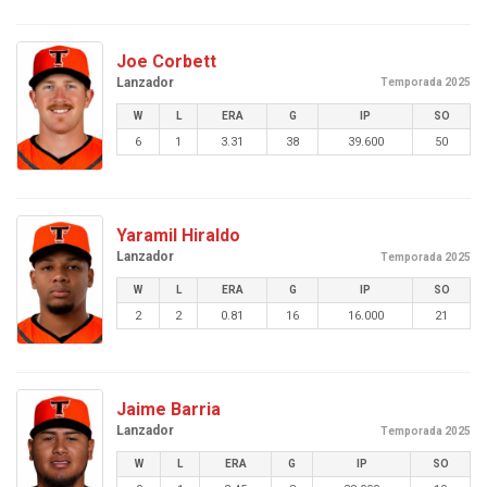
Joe Corbett
Lanzador
Temporada 2025
W
L
ERA
G
IP
SO
6
1
3.31
38
39.600
50
Yaramil Hiraldo
Lanzador
Temporada 2025
W
L
ERA
G
IP
SO
2
2
0.81
16
16.000
21
Jaime Barria
Lanzador
Temporada 2025
W
L
ERA
G
IP
SO