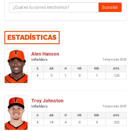
Suscribir
ESTADÍSTICAS
Alen Hanson
Infielders
Temporada 2025
G
AB
H
HR
RBI
AVG
4
5
1
0
1
.125
Troy Johnston
Infielders
Temporada 2025
G
AB
H
HR
RBI
AVG
4
18
4
0
3
.222