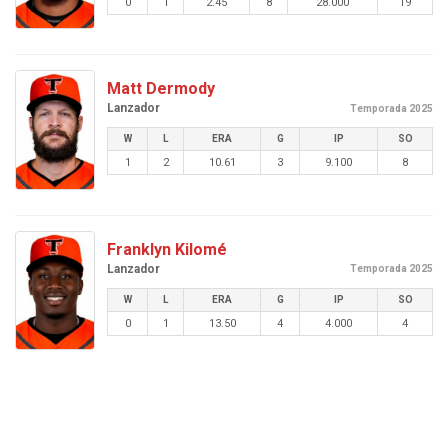
0
1
2.45
8
28.000
19
Matt Dermody
Lanzador
Temporada 2025
W
L
ERA
G
IP
SO
1
2
10.61
3
9.100
8
Franklyn Kilomé
Lanzador
Temporada 2025
W
L
ERA
G
IP
SO
0
1
13.50
4
4.000
4