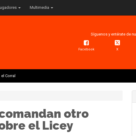
ugadores
Multimedia
Síguenos y entérate de nu
Facebook
X
el Corral
 comandan otro
obre el Licey