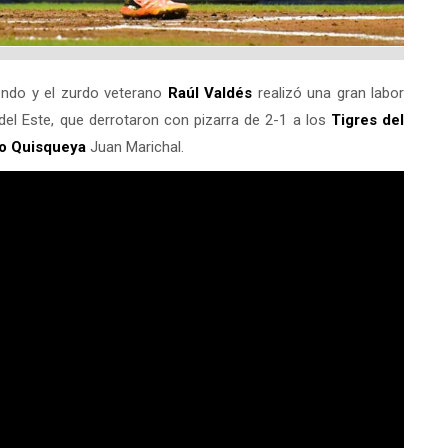
ndo y el zurdo veterano
Raúl Valdés
realizó una gran labor
 del Este, que derrotaron con pizarra de 2-1 a los
Tigres del
io Quisqueya
Juan Marichal.