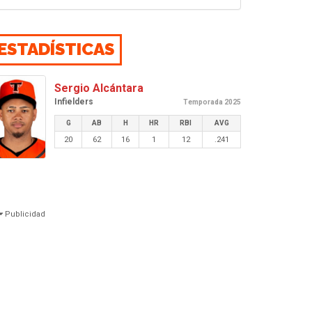
ESTADÍSTICAS
Sergio Alcántara
Infielders
Temporada 2025
G
AB
H
HR
RBI
AVG
20
62
16
1
12
.241
Publicidad