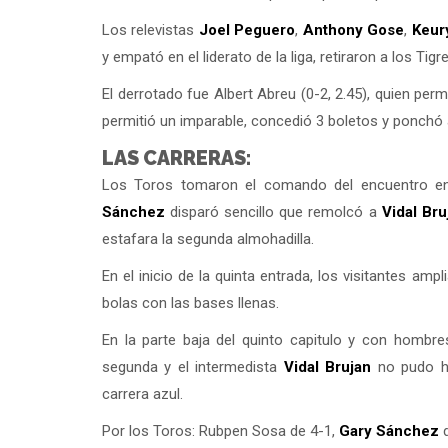
Los relevistas
Joel Peguero
,
Anthony Gose
,
Keur
y empató en el liderato de la liga, retiraron a los Tig
El derrotado fue Albert Abreu (0-2, 2.45), quien perm
permitió un imparable, concedió 3 boletos y ponchó 
LAS CARRERAS:
Los Toros tomaron el comando del encuentro en 
Sánchez
disparó sencillo que remolcó a
Vidal Bru
estafara la segunda almohadilla.
En el inicio de la quinta entrada, los visitantes am
bolas con las bases llenas.
En la parte baja del quinto capitulo y con hombr
segunda y el intermedista
Vidal Brujan
no pudo ha
carrera azul.
Por los Toros: Rubpen Sosa de 4-1,
Gary Sánchez
d